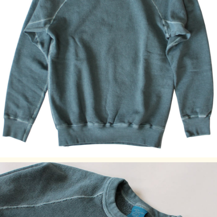
後染めでの縮率を考慮し一番良い型になるよう計算されたサ
イズスペックで仕立てています。
製品染めと洗い、乾燥によって最も縮んでいる状態でお売り
しているので、着用後のお洗濯での縮みを心配せずにお選び
ください。
また、着用していただくことで縮んでいた生地がほぐれて馴
染んでいくので、徐々により身体に合ったサイズ感に変わっ
ていきます。
着込めば着込むほどクオリティーの高さを実感いただける逸
品です。
※メタルグレーは製品染めではなく、先染め糸を織り交ぜる
事で綺麗な霜降り色に仕上げています。
製品染めではありませんが、製品後に洗いと乾燥をかけ他の
色と同様に縮ませた状態となっています。
Fabric Made in USA
Assembled in Japan
サイズの目安
袖丈（脇下～
サイズ
着丈 (cm)
身幅 (cm)
裄丈(cm)
袖口） (cm)
S
61
49
74.5
50
M
69
54
81.5
54