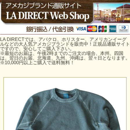
LA DIRECTでは、アバクロ、ホリスター、アメリカンイーグ
ルなどの大人気アメカジブランドを販売中！正規品通販サイト
ですので、安心してご購入下さい。
※最短のお届は、午後2時までのご注文の場合、本州、四国
は、翌日のお届、北海道、九州、沖縄は、翌々日となります。
※10,000円以上ご購入で送料無料！