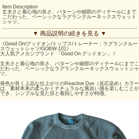
Item Description
丈夫さと着心地の良さ、パターンや細部のディテールにまで
こだわった、ベーシックなラグランクルーネックスウェット
シャツ。
発色が良く上品な仕上がりのReactive Dye（反応染め）カラ
▼ 商品説明の続きを見る ▼
ーは、素材本来の柔らかくナチュラルな風合い感を楽しむこ
とができ、シンプルな見た目と着回しやすさが特徴。
《Good On/グッドオン/トップス/トレーナー：ラグランクルー
スウェットシャツ/GOBW-101》
スウェット特有の凹凸に色の濃淡が際立つPigment Dye（顔
大人気アメカジブランド 「Good On グッドオン」！
料染め）カラーは、 他にはない味のある表情が特徴で、洗
濯の度に表面から徐々に色褪せしさらに風合いを増していく
丈夫さと着心地の良さ、パターンや細部のディテールにまでこ
ので、長く愛用するほどに上質なビンテージ品のように印象
だわった、ベーシックなラグランクルーネックスウェットシャ
が変わっていきます。
ツ。
日本人の体型に合わせて微調整された着丈、二の腕から脇の
発色が良く上品な仕上がりのReactive Dye（反応染め）カラー
下にかけてのシルエットなど、全体的にスッキリとしたシャ
は、素材本来の柔らかくナチュラルな風合い感を楽しむことが
ープな印象に仕上げています。
でき、シンプルな見た目と着回しやすさが特徴。
動きやすさ、見た目のスマートさにこだわりながら、着まわ
しの効くベーシックなスウェットシャツの原型を留めた究極
のパターンです。
丈夫で吸湿性に優れたアメリカ綿１００％のスウェット生地
は、適度に薄手の9オンスで裏側はパイル状になっており季
節を問わず着まわしやいのが特徴。
縫製は2本針カバーミシンと4本針フラットミシンにより平坦
で頑丈に仕上げ、肌への当たりが快適。