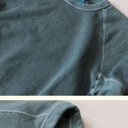
L
72
58.5
84
57
XL
75
62
87.5
58
素材:100% Cotton / 9 oz French Terry
染色技法
製品染め（反応染め）、製品染め（顔料染め）
※メタルグレー、ブラック：先染め
※ご購入後、初めの数回は色落ちする事がありますので、単
品でのお洗濯をおすすめ致します。
ご注意事項
製品染め後に、洗濯、乾燥済みのため、最も縮んでいる状態
です。着用していくうちに詰まっている編み目が緩み、身体
に馴染んでいきます。
※製品染め商品の特性上、一点一点染め上がりのお色やサイ
ズに若干の誤差がございますので予めご了承ください。ま
た、独特のユーズド感のある表情、多少のゆがみや擦れ、縫
い目部分のしわ、編み地の筋やムラなどは製品の特徴です。
素材の持つ不均一感やラフ感をお楽しみください。