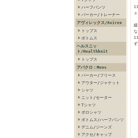
1
ハーフパンツ
ェ
パーカー/トレーナー
アヴィレックス/Avirex
緩
トップス
な
1
ボトムス
ず
ヘルスニッ
ト/Healthknit
トップス
アバクロ：Mens
パーカー/フリース
アウター/ジャケット
シャツ
ニット/セーター
Tシャツ
ポロシャツ
ボトムス/ハーフパンツ
デニム/ジーンズ
アクセ/キャップ