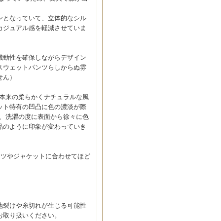
ンとなっていて、立体的なシル
カジュアル感を軽減させていま
機動性を確保しながらデザイン
スウェットパンツらしからぬ雰
せん）
素材本来の柔らかくナチュラルな風
ット特有の凹凸に色の濃淡が際
徴で、洗濯の度に表面から徐々に色
品のように印象が変わっていき
ャツやジャケットに合わせてほど
地裂けや糸切れが生じる可能性
お取り扱いください。