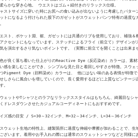
柔らかな穿き心地。 ウエストはゴム＋紐付きのリラックス仕様。
ャストサイズに穿いた時にお尻への食い込みが出ないように考慮したパター
ットになるよう付けられた股下のガゼットがスウェットパンツ特有の過度な
。
エスト、ポケット淵、裾、ガゼットには共通のリブを使用しており、補強＆
アクセントにもなっています。ステッチによるフライ（前立て）デザインが
気を演出するさり気ないポイントです。（実際に前立てを開くことは出来ま
色が良く落ち着いた仕上がりのReactive Dye（反応染め）カラーは、
い感を楽しむことができ、シンプルな見た目と着回しやすさが特徴。スウェ
つPigment Dye（顔料染め）カラーは、 他にはない味のある表情が特
せしさらに風合いを増していくので、長く愛用するほどに上質なビンテージ
す。
ウェットやTシャツとのラフなリラックススタイルはもちろん、綺麗目なシ
くドレスダウンさせたカジュアルコーディネートにもおすすめです。
イズ感の目安 / S=30～32インチ、M=32～34インチ、L=34～36インチ
スウェット生地の特性上、縫製箇所に過度な伸縮や摩擦が加わることで、生
ございます。着用やお手入れの際には通常のスウェットシャツなどと同様に