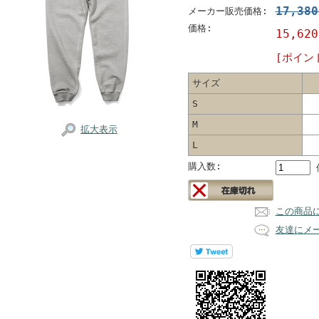
17,38
メーカー販売価格:
価格:
15,62
[ポイン
サイズ
S
M
拡大表示
L
購入数:
この商品
友達にメ