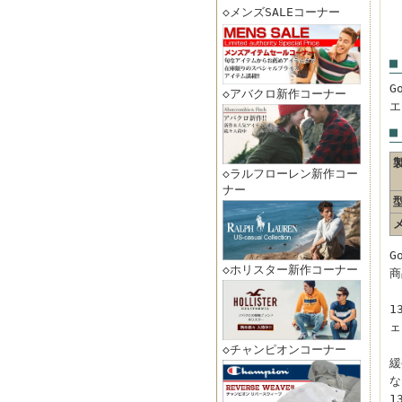
◇メンズSALEコーナー
■
G
◇アバクロ新作コーナー
エ
■
◇ラルフローレン新作コー
ナー
G
◇ホリスター新作コーナー
商
1
ェ
◇チャンピオンコーナー
緩
な
1