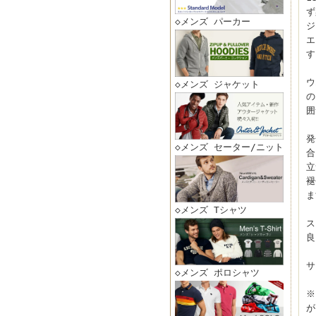
ず
◇メンズ パーカー
ジ
エ
す
ウ
◇メンズ ジャケット
の
囲
発
◇メンズ セーター/ニット
合
立
褪
ま
◇メンズ Tシャツ
ス
良
サ
◇メンズ ポロシャツ
※
が