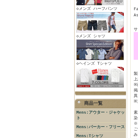
◇メンズ ハーフパンツ
F
A
サ
◇メンズ シャツ
◇ヘインズ Tシャツ
製
上
※
掲
異
※
商品一覧
Mens:アウター・ジャケッ
素
ト
染
※
Mens:パーカー・フリース
ご
み
Mens:Tシャツ