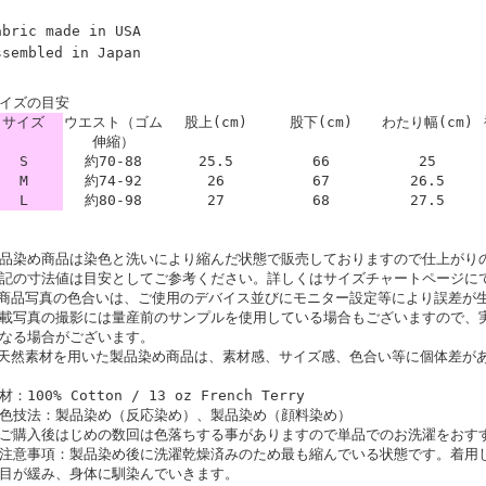
abric made in USA
ssembled in Japan
イズの目安
サイズ
ウエスト（ゴム
股上(cm)
股下(cm)
わたり幅(cm)
伸縮）
S
約70-88
25.5
66
25
M
約74-92
26
67
26.5
L
約80-98
27
68
27.5
品染め商品は染色と洗いにより縮んだ状態で販売しておりますので仕上がり
記の寸法値は目安としてご参考ください。詳しくはサイズチャートページに
商品写真の色合いは、ご使用のデバイス並びにモニター設定等により誤差が
載写真の撮影には量産前のサンプルを使用している場合もございますので、
なる場合がございます。
天然素材を用いた製品染め商品は、素材感、サイズ感、色合い等に個体差が
材：100% Cotton / 13 oz French Terry
色技法：製品染め（反応染め）、製品染め（顔料染め）
ご購入後はじめの数回は色落ちする事がありますので単品でのお洗濯をおす
注意事項：製品染め後に洗濯乾燥済みのため最も縮んでいる状態です。着用
目が緩み、身体に馴染んでいきます。