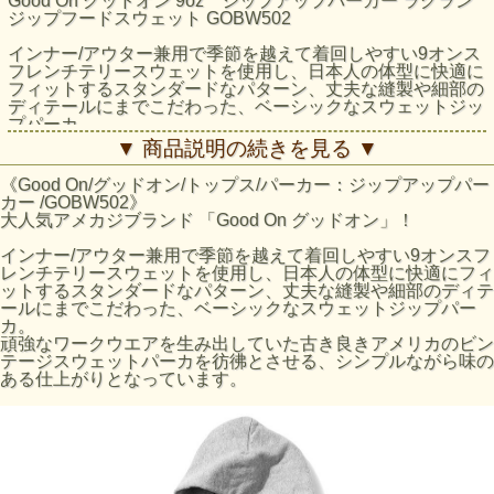
Good On グッドオン 9oz ジップアップパーカー ラグラン
ジップフードスウェット GOBW502
インナー/アウター兼用で季節を越えて着回しやすい9オンス
フレンチテリースウェットを使用し、日本人の体型に快適に
フィットするスタンダードなパターン、丈夫な縫製や細部の
ディテールにまでこだわった、ベーシックなスウェットジッ
プパーカ。
頑強なワークウエアを生み出していた古き良きアメリカのビ
▼ 商品説明の続きを見る ▼
ンテージスウェットパーカを彷彿とさせる、シンプルながら
味のある仕上がりとなっています。
《Good On/グッドオン/トップス/パーカー：ジップアップパー
カー /GOBW502》
着丈、身幅、袖丈、ともにスッキリと短かめで、二の腕から
大人気アメカジブランド 「Good On グッドオン」！
脇の下にかけてのシルエットを少し絞り、着用時の印象が全
体的にシャープでスリムになるように仕上げています。全体
インナー/アウター兼用で季節を越えて着回しやすい9オンスフ
のパターンもやや細身になっていてラグランスリーブの脇下
レンチテリースウェットを使用し、日本人の体型に快適にフィ
にリブで切り替えを設けているので、かさ張らず重ね着しや
ットするスタンダードなパターン、丈夫な縫製や細部のディテ
すく、腕の上げ下げがスムーズ。フードは少し小さめにし、
ールにまでこだわった、ベーシックなスウェットジップパー
ラフに肩の上に乗った状態で最良のシルエットとなるように
カ。
パターンを計算してします。
頑強なワークウエアを生み出していた古き良きアメリカのビン
テージスウェットパーカを彷彿とさせる、シンプルながら味の
4本針のフラットシーマによる各部の縫製は凹凸が少なく頑
ある仕上がりとなっています。
丈。肌への当たりが優しく、日常使いにおける摩擦や伸縮に
しっかり耐えてくれるので、ノンストレスでデイリーに着倒
すことができます。
王道カラーのメタルグレー（杢グレー）は、オーセンティッ
クなスウェット製品の表情と質感を絶妙に再現しており、ふ