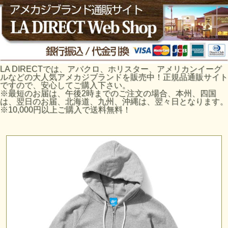
LA DIRECTでは、アバクロ、ホリスター、アメリカンイーグ
ルなどの大人気アメカジブランドを販売中！正規品通販サイト
ですので、安心してご購入下さい。
※最短のお届は、午後2時までのご注文の場合、本州、四国
は、翌日のお届、北海道、九州、沖縄は、翌々日となります。
※10,000円以上ご購入で送料無料！