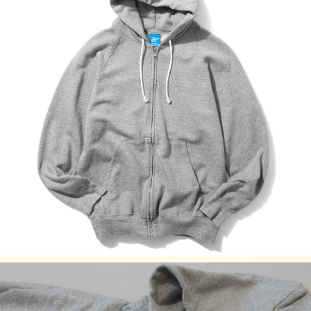
んわりとした弾力と柔らかな肌触りが特徴。発色が良く上品
な仕上がりのReactive dye（反応染め）カラーは、素材本来
の柔らかくナチュラルな風合い感を楽しむことができ、スウ
ェット本来のシンプルな見た目と、様々なスタイルへの着回
しやすさが特徴。スウェット特有の生地やステッチの凹凸に
色の濃淡が際立つPigment Dye（顔料染め）カラーは他には
ない味のある表情が特徴で、洗濯の度に表面から徐々に色褪
せしさらに風合いを増していくので、長く愛用するほどに上
質なビンテージ品のように印象が変わっていきます。
※後染めによる縮率を考慮し、染色後にベストな形に仕上が
るよう計算されたサイズスペックで仕立てています。最も縮
んでいる状態で販売しているので、着用後のお洗濯での縮み
を心配せずにお選びください。また、着用していただくこと
で縮んでいた生地がほぐれて馴染んでいくので、徐々に身体
に合ったサイズ感に変わっていきます。
※メタルグレーはクラシックな杢グレースウェットの風合い
と柔らかな質感を表現するため、他のカラーの生地よりもふ
んわりと緩く編み立てています。着用による伸びを考慮し、
他のカラーよりも予め小さく縮んだ状態で販売しています。
Fabric Made in USA
Assembled in Japan
サイズの目安
サイズ
着丈 (cm)
身幅(cm)
裄丈 (cm)
袖丈 (cm)
M
68
51.5
82
54.5