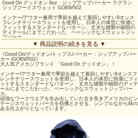
Good On グッドオン 9oz ジップアップパーカー ラグラン
ジップフードスウェット GOBW502
インナー/アウター兼用で季節を越えて着回しやすい9オンス
フレンチテリースウェットを使用し、日本人の体型に快適に
フィットするスタンダードなパターン、丈夫な縫製や細部の
ディテールにまでこだわった、ベーシックなスウェットジッ
プパーカ。
頑強なワークウエアを生み出していた古き良きアメリカのビ
▼ 商品説明の続きを見る ▼
ンテージスウェットパーカを彷彿とさせる、シンプルながら
味のある仕上がりとなっています。
《Good On/グッドオン/トップス/パーカー：ジップアップパー
カー /GOBW502》
着丈、身幅、袖丈、ともにスッキリと短かめで、二の腕から
大人気アメカジブランド 「Good On グッドオン」！
脇の下にかけてのシルエットを少し絞り、着用時の印象が全
体的にシャープでスリムになるように仕上げています。全体
インナー/アウター兼用で季節を越えて着回しやすい9オンスフ
のパターンもやや細身になっていてラグランスリーブの脇下
レンチテリースウェットを使用し、日本人の体型に快適にフィ
にリブで切り替えを設けているので、かさ張らず重ね着しや
ットするスタンダードなパターン、丈夫な縫製や細部のディテ
すく、腕の上げ下げがスムーズ。フードは少し小さめにし、
ールにまでこだわった、ベーシックなスウェットジップパー
ラフに肩の上に乗った状態で最良のシルエットとなるように
カ。
パターンを計算してします。
頑強なワークウエアを生み出していた古き良きアメリカのビン
テージスウェットパーカを彷彿とさせる、シンプルながら味の
4本針のフラットシーマによる各部の縫製は凹凸が少なく頑
ある仕上がりとなっています。
丈。肌への当たりが優しく、日常使いにおける摩擦や伸縮に
しっかり耐えてくれるので、ノンストレスでデイリーに着倒
すことができます。
王道カラーのメタルグレー（杢グレー）は、オーセンティッ
クなスウェット製品の表情と質感を絶妙に再現しており、ふ