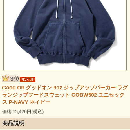
3位
PICK UP
Good On グッドオン 9oz ジップアップパーカー ラグ
ランジップフードスウェット GOBW502 ユニセック
ス P-NAVY ネイビー
価格:15,420円(税込)
商品説明