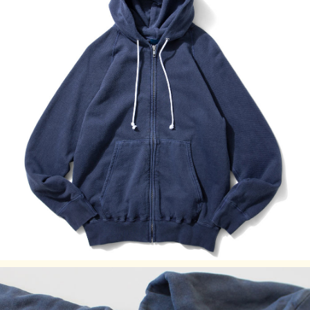
んわりとした弾力と柔らかな肌触りが特徴。発色が良く上品
な仕上がりのReactive dye（反応染め）カラーは、素材本来
の柔らかくナチュラルな風合い感を楽しむことができ、スウ
ェット本来のシンプルな見た目と、様々なスタイルへの着回
しやすさが特徴。スウェット特有の生地やステッチの凹凸に
色の濃淡が際立つPigment Dye（顔料染め）カラーは他には
ない味のある表情が特徴で、洗濯の度に表面から徐々に色褪
せしさらに風合いを増していくので、長く愛用するほどに上
質なビンテージ品のように印象が変わっていきます。
※後染めによる縮率を考慮し、染色後にベストな形に仕上が
るよう計算されたサイズスペックで仕立てています。最も縮
んでいる状態で販売しているので、着用後のお洗濯での縮み
を心配せずにお選びください。また、着用していただくこと
で縮んでいた生地がほぐれて馴染んでいくので、徐々に身体
に合ったサイズ感に変わっていきます。
※メタルグレーはクラシックな杢グレースウェットの風合い
と柔らかな質感を表現するため、他のカラーの生地よりもふ
んわりと緩く編み立てています。着用による伸びを考慮し、
他のカラーよりも予め小さく縮んだ状態で販売しています。
Fabric Made in USA
Assembled in Japan
サイズの目安
サイズ
着丈 (cm)
身幅(cm)
裄丈 (cm)
袖丈 (cm)
M
68
51.5
82
54.5