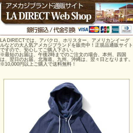
LA DIRECTでは、アバクロ、ホリスター、アメリカンイーグ
ルなどの大人気アメカジブランドを販売中！正規品通販サイト
ですので、安心してご購入下さい。
※最短のお届は、午後2時までのご注文の場合、本州、四国
は、翌日のお届、北海道、九州、沖縄は、翌々日となります。
※10,000円以上ご購入で送料無料！