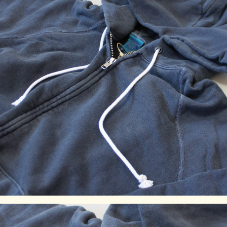
L
71
54.5
84.5
55
XL
73
59
88
57.5
素材材：100% Cotton / 9 oz French Terry
染色技法：製品染め（反応染め）、製品染め（顔料染め）、
※メタルグレー：先染め
※ご購入後はじめの数回は色落ちする事がありますので単品
でのお洗濯をおすすめ致します。
ご注意事項：製品染め後に洗濯乾燥済みのため最も縮んでい
る状態です。着用していくうちに詰まっている編み目が緩
み、身体に馴染んでいきます。※製品染め商品の特性上、染
め上がりのお色やサイズに若干の個体差がございますので予
めご了承ください。また、独特のユーズド感のある表情、多
少のゆがみや擦れ、縫い目部分のしわ、編み地の筋やムラな
どは製品の特徴です。素材の持つ不均一感やラフ感をお楽し
みください。