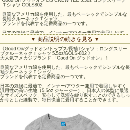
Good On グッドオン L/S CREW TEE 5.5oz ロングスリーブ
Ｔシャツ GOLS802
良質なアメリカ綿を使用した、最もベーシックでシンプルな
長袖クルーネックＴシャツ。
ブランドを代表する定番商品の一つです。
日本の気候に最適で、インナー/アウター兼用で着回しやす
く汎用性の高い生地（5.5oz ジャージー）、日本人の体型に
▼ 商品説明の続きを見る ▼
最適なサイズスペック、安心して洗濯を繰り返すことのでき
るしっかりとした縫製で、毎日快適に愛用することができま
《Good On/グッドオン/トップス/長袖Tシャツ：ロングスリー
す。
ブクルーネックＴシャツ 5.5oz/GOLS-802 》
大人気アメカジブランド 「Good On グッドオン」！
素材には肌に優しく強度にも優れた高品質のアメリカ綿を使
用。製品に負担のかかる独自の後染めに耐えうる丈夫な縫
良質なアメリカ綿を使用した、最もベーシックでシンプルな長
製。染色後の最も縮んだ状態から着用によって生地が馴染ん
袖クルーネックＴシャツ。
だときにベストなサイズスペックとなるように縮率を計算し
ブランドを代表する定番商品の一つです。
た独自のパターン。
胴体部分を丸胴編みにより筒状に編み上げているため胴周り
日本の気候に最適で、インナー/アウター兼用で着回しやすく
には縫い目が無く、見た目も着心地もすっきりと軽やかで、
汎用性の高い生地（5.5oz ジャージー）、日本人の体型に最適
重ね着の際にもかさ張りません。
なサイズスペック、安心して洗濯を繰り返すことのできるしっ
かりとした縫製で、毎日快適に愛用することができます。
メタルグレーはクラシックなUSA Tシャツの上質な風合いと
肌触りを再現した絶妙な霜降りカラー。
Reactive Dye（反応染め）カラーは落ち着いた雰囲気のきれ
いな発色が特徴で、ベーシックかつシンプルな仕上がりで着
回しやすく上品な印象です。
Pigment Dye（顔料染め）カラーは独特な濃淡のある色合い