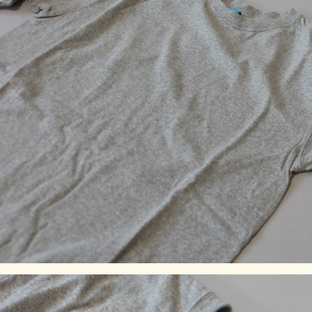
製品染め後に洗濯乾燥済みのため最も縮んでいる状態です。
着用していくうちに詰まっている編み目が緩み、身体に馴染
んでいきます。
※製品染め商品の特性上、染め上がりのお色やサイズに若干
の個体差がございますので予めご了承ください。また、独特
のユーズド感のある表情、多少のゆがみや擦れ、縫い目部分
のしわ、編み地の筋やムラなどは製品の特徴です。素材の持
つ不均一感やラフ感をお楽しみください。
※顔料染めを用いた製品には袖や身頃の脇などに白線状の色
落ちが見られますが、生産過程において必ず生じるものとな
っており製品不良等ではありません。