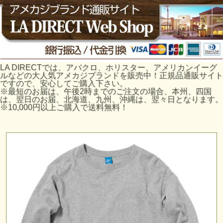
LA DIRECTでは、アバクロ、ホリスター、アメリカンイーグ
ルなどの大人気アメカジブランドを販売中！正規品通販サイト
ですので、安心してご購入下さい。
※最短のお届は、午後2時までのご注文の場合、本州、四国
は、翌日のお届、北海道、九州、沖縄は、翌々日となります。
※10,000円以上ご購入で送料無料！