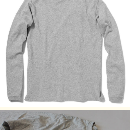
で、風合い感と経年変化による色あせを楽しむことができま
す。
Fabric made in USA
Assembled in Japan
サイズの目安
着丈（前）
サイズ
身幅 (cm)
肩幅(cm)
袖丈 (cm)
(cm)
S
64
45.5
42.5
55
M
67
48.5
47
60
L
69
53
48.5
63
XL
72
58
49.5
65
商品番号：GOLS-802
素材：100% Cotton / 5.5 oz Jersey※メタルグレー：100%
Cotton / 5.5 oz Mock Twist Jersey
染色技法：、製品染め（反応染め）、製品染め（顔料染め）
※メタルグレー：先染め
※ご購入後はじめの数回は色落ちする事がありますので単品
でのお洗濯をおすすめ致します。
ご注意事項