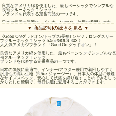
良質なアメリカ綿を使用した、最もベーシックでシンプルな
長袖クルーネックＴシャツ。
ブランドを代表する定番商品の一つです。
日本の気候に最適で、インナー/アウター兼用で着回しやす
く汎用性の高い生地（5.5oz ジャージー）、日本人の体型に
▼ 商品説明の続きを見る ▼
最適なサイズスペック、安心して洗濯を繰り返すことのでき
るしっかりとした縫製で、毎日快適に愛用することができま
《Good On/グッドオン/トップス/長袖Tシャツ：ロングスリー
す。
ブクルーネックＴシャツ 5.5oz/GOLS-802 》
大人気アメカジブランド 「Good On グッドオン」！
素材には肌に優しく強度にも優れた高品質のアメリカ綿を使
用。製品に負担のかかる独自の後染めに耐えうる丈夫な縫
良質なアメリカ綿を使用した、最もベーシックでシンプルな長
製。染色後の最も縮んだ状態から着用によって生地が馴染ん
袖クルーネックＴシャツ。
だときにベストなサイズスペックとなるように縮率を計算し
ブランドを代表する定番商品の一つです。
た独自のパターン。
胴体部分を丸胴編みにより筒状に編み上げているため胴周り
日本の気候に最適で、インナー/アウター兼用で着回しやすく
には縫い目が無く、見た目も着心地もすっきりと軽やかで、
汎用性の高い生地（5.5oz ジャージー）、日本人の体型に最適
重ね着の際にもかさ張りません。
なサイズスペック、安心して洗濯を繰り返すことのできるしっ
かりとした縫製で、毎日快適に愛用することができます。
メタルグレーはクラシックなUSA Tシャツの上質な風合いと
肌触りを再現した絶妙な霜降りカラー。
Reactive Dye（反応染め）カラーは落ち着いた雰囲気のきれ
いな発色が特徴で、ベーシックかつシンプルな仕上がりで着
回しやすく上品な印象です。
Pigment Dye（顔料染め）カラーは独特な濃淡のある色合い
で、風合い感と経年変化による色あせを楽しむことができま
す。