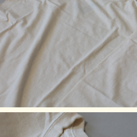
んでいきます。
※製品染め商品の特性上、染め上がりのお色やサイズに若干
の個体差がございますので予めご了承ください。また、独特
のユーズド感のある表情、多少のゆがみや擦れ、縫い目部分
のしわ、編み地の筋やムラなどは製品の特徴です。素材の持
つ不均一感やラフ感をお楽しみください。
※顔料染めを用いた製品には袖や身頃の脇などに白線状の色
落ちが見られますが、生産過程において必ず生じるものとな
っており製品不良等ではありません。