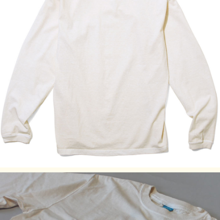
Fabric made in USA
Assembled in Japan
サイズの目安
着丈（前）
サイズ
身幅 (cm)
肩幅(cm)
袖丈 (cm)
(cm)
S
64
45.5
42.5
55
M
67
48.5
47
60
L
69
53
48.5
63
XL
72
58
49.5
65
商品番号：GOLS-802
素材：100% Cotton / 5.5 oz Jersey※メタルグレー：100%
Cotton / 5.5 oz Mock Twist Jersey
染色技法：、製品染め（反応染め）、製品染め（顔料染め）
※メタルグレー：先染め
※ご購入後はじめの数回は色落ちする事がありますので単品
でのお洗濯をおすすめ致します。
ご注意事項
製品染め後に洗濯乾燥済みのため最も縮んでいる状態です。
着用していくうちに詰まっている編み目が緩み、身体に馴染