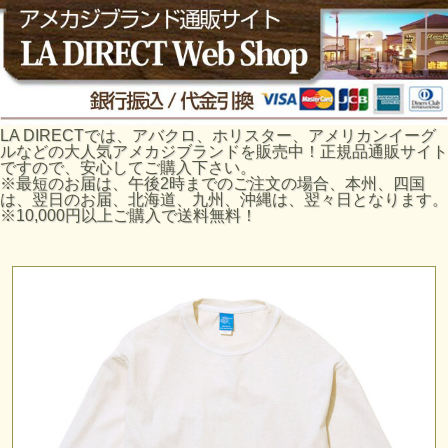
LA DIRECTでは、アバクロ、ホリスター、アメリカンイーグ
ルなどの大人気アメカジブランドを販売中！正規品通販サイト
ですので、安心してご購入下さい。
※最短のお届は、午後2時までのご注文の場合、本州、四国
は、翌日のお届、北海道、九州、沖縄は、翌々日となります。
※10,000円以上ご購入で送料無料！