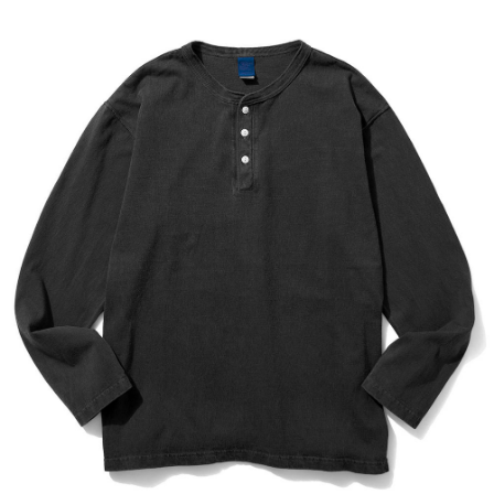
したGood Onの生地特有の凹凸に色の濃淡が際立つPigment
Dye（顔料染め）カラーは、 他にはない味のある表情が特徴
で、洗濯の度に表面から徐々に色褪せしさらに風合いを増し
ていくので、長く愛用するほどに上質なビンテージ品のよう
に印象が変わっていきます。
Fabric made in USA
Assembled in Japan
サイズの目安
着丈（前）
サイズ
身幅 (cm)
肩幅(cm)
袖丈 (cm)
(cm)
S
64
45.5
42.5
52.5
M
67
48.5
47
57
L
69
53
48.5
60
XL
72
58
49.5
62.5
商品番号:GOLT1601P
素材:100% Cotton / 5.5 oz Jersey
染色技法:製品染め（反応染め）、製品染め（顔料染め）
※ご購入後はじめの数回は色落ちする事がありますので単品
でのお洗濯をおすすめ致します。