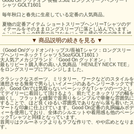
Good On グッドオン 長袖 5.5oz ロングスリーブヘンリーＴ
シャツ GOLT1601
毎年秋口と春先に生産している定番の人気商品。
夏物の定番アイテム ショートスリーブヘンリーTシャツのデ
ィテールをそのままロングスリーブに落とし込んでいます。
ヘンリーネック特有のラフなカジュアル感やアクの強さを感
じさせないシンプルな作りで、生地感や色味の良さを生かし
▼ 商品説明の続きを見る ▼
た雰囲気のある一着です。
《Good On/グッドオン/トップス/長袖Tシャツ：ロングスリー
クラシックなスポーツ、ミリタリー、ワークなどのスタイル
ブヘンリーネックＴシャツ 5.5oz/GOLT1601 》
を連想させる無骨で男らしいイメージのあるヘンリーネック
大人気アメカジブランド 「Good On グッドオン」！
ですが、Good Onでは気取らないベーシックなTシャツの一
最もリピート購入率の高い人気商品「HENLEY NECK TEE」
つとしてデイリーに着回して頂けるよう、前たてとネックリ
をロングスリーブにアレンジしました。
ブの幅を細くし、フラットな縫製で首周りをシンプルで華奢
な雰囲気にすることで、ほど良くゆるい雰囲気でありながら
クラシックなスポーツ、ミリタリー、ワークなどのスタイルを
落ち着いたスマートな印象に仕上げています。Good On定番
連想させる無骨で男らしいイメージのあるヘンリーネックです
の丸胴編みボディーを使用しており、全体のシルエットや着
が、Good Onでは気取らないベーシックなTシャツの一つとし
用感も他のベーシックTシャツと同様となっています。
てデイリーに着回して頂けるよう、前たてとネックリブの幅を
首周りはクルーネックよりもラフな作りで、やや広めとなり
細くし、フラットな縫製で首周りをシンプルで華奢な雰囲気に
ます。
することで、ほど良くゆるい雰囲気でありながら落ち着いたス
マートな印象に仕上げています。Good On定番の丸胴編みボデ
ジャンルを問わず様々なスタイルに取り入れやすく、定番の
ィーを使用しており、全体のシルエットや着用感も他のベーシ
クルーネックTシャツの代わりとしても気軽に着回すことが
ックTシャツと同様となっています。
できる人気商品です。 Reactive Dye（反応染め）カラーは
首周りはクルーネックよりもラフな作りで、やや広めとなりま
落ち着いた雰囲気のきれいな発色が特徴で、ベーシックかつ
す。
シンプルな仕上がりで着回しやすく上品な印象。ザックリと