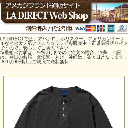
LA DIRECTでは、アバクロ、ホリスター、アメリカンイーグ
ルなどの大人気アメカジブランドを販売中！正規品通販サイト
ですので、安心してご購入下さい。
※最短のお届は、午後2時までのご注文の場合、本州、四国
は、翌日のお届、北海道、九州、沖縄は、翌々日となります。
※10,000円以上ご購入で送料無料！