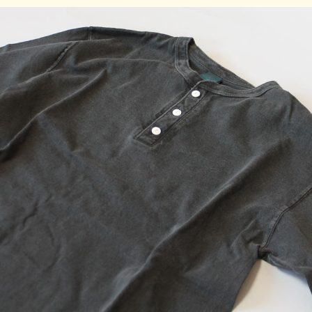
ご注意事項
製品染め後に洗濯乾燥済みのため最も縮んでいる状態です。
着用していくうちに詰まっている編み目が緩み、身体に馴染
んでいきます。 ※製品染め商品の特性上、染め上がりのお
色やサイズに若干の個体差がございますので予めご了承くだ
さい。また、独特のユーズド感のある表情、多少のゆがみや
擦れ、縫い目部分のしわ、編み地の筋やムラなどは製品の特
徴です。素材の持つ不均一感やラフ感をお楽しみください。
※顔料染めを用いた製品には袖や身頃の脇などに白線状の色
落ちが見られますが、生産過程において必ず生じるものとな
っており製品不良等ではありません。