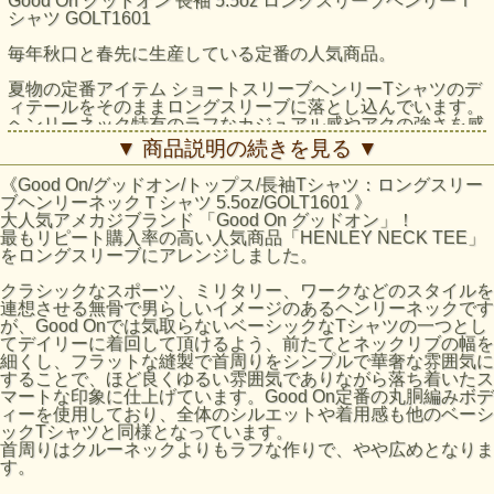
Good On グッドオン 長袖 5.5oz ロングスリーブヘンリーＴ
シャツ GOLT1601
毎年秋口と春先に生産している定番の人気商品。
夏物の定番アイテム ショートスリーブヘンリーTシャツのデ
ィテールをそのままロングスリーブに落とし込んでいます。
ヘンリーネック特有のラフなカジュアル感やアクの強さを感
じさせないシンプルな作りで、生地感や色味の良さを生かし
▼ 商品説明の続きを見る ▼
た雰囲気のある一着です。
《Good On/グッドオン/トップス/長袖Tシャツ：ロングスリー
クラシックなスポーツ、ミリタリー、ワークなどのスタイル
ブヘンリーネックＴシャツ 5.5oz/GOLT1601 》
を連想させる無骨で男らしいイメージのあるヘンリーネック
大人気アメカジブランド 「Good On グッドオン」！
ですが、Good Onでは気取らないベーシックなTシャツの一
最もリピート購入率の高い人気商品「HENLEY NECK TEE」
つとしてデイリーに着回して頂けるよう、前たてとネックリ
をロングスリーブにアレンジしました。
ブの幅を細くし、フラットな縫製で首周りをシンプルで華奢
な雰囲気にすることで、ほど良くゆるい雰囲気でありながら
クラシックなスポーツ、ミリタリー、ワークなどのスタイルを
落ち着いたスマートな印象に仕上げています。Good On定番
連想させる無骨で男らしいイメージのあるヘンリーネックです
の丸胴編みボディーを使用しており、全体のシルエットや着
が、Good Onでは気取らないベーシックなTシャツの一つとし
用感も他のベーシックTシャツと同様となっています。
てデイリーに着回して頂けるよう、前たてとネックリブの幅を
首周りはクルーネックよりもラフな作りで、やや広めとなり
細くし、フラットな縫製で首周りをシンプルで華奢な雰囲気に
ます。
することで、ほど良くゆるい雰囲気でありながら落ち着いたス
マートな印象に仕上げています。Good On定番の丸胴編みボデ
ジャンルを問わず様々なスタイルに取り入れやすく、定番の
ィーを使用しており、全体のシルエットや着用感も他のベーシ
クルーネックTシャツの代わりとしても気軽に着回すことが
ックTシャツと同様となっています。
できる人気商品です。 Reactive Dye（反応染め）カラーは
首周りはクルーネックよりもラフな作りで、やや広めとなりま
落ち着いた雰囲気のきれいな発色が特徴で、ベーシックかつ
す。
シンプルな仕上がりで着回しやすく上品な印象。ザックリと