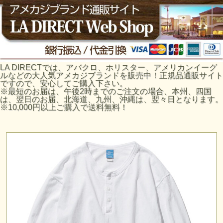
LA DIRECTでは、アバクロ、ホリスター、アメリカンイーグ
ルなどの大人気アメカジブランドを販売中！正規品通販サイト
ですので、安心してご購入下さい。
※最短のお届は、午後2時までのご注文の場合、本州、四国
は、翌日のお届、北海道、九州、沖縄は、翌々日となります。
※10,000円以上ご購入で送料無料！