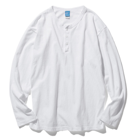
したGood Onの生地特有の凹凸に色の濃淡が際立つPigment
Dye（顔料染め）カラーは、 他にはない味のある表情が特徴
で、洗濯の度に表面から徐々に色褪せしさらに風合いを増し
ていくので、長く愛用するほどに上質なビンテージ品のよう
に印象が変わっていきます。
Fabric made in USA
Assembled in Japan
サイズの目安
着丈（前）
サイズ
身幅 (cm)
肩幅(cm)
袖丈 (cm)
(cm)
S
64
45.5
42.5
52.5
M
67
48.5
47
57
L
69
53
48.5
60
XL
72
58
49.5
62.5
商品番号:GOLT1601P
素材:100% Cotton / 5.5 oz Jersey
染色技法:製品染め（反応染め）、製品染め（顔料染め）
※ご購入後はじめの数回は色落ちする事がありますので単品
でのお洗濯をおすすめ致します。