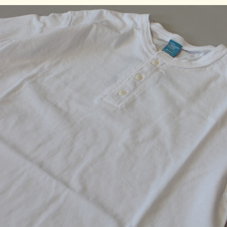
ご注意事項
製品染め後に洗濯乾燥済みのため最も縮んでいる状態です。
着用していくうちに詰まっている編み目が緩み、身体に馴染
んでいきます。 ※製品染め商品の特性上、染め上がりのお
色やサイズに若干の個体差がございますので予めご了承くだ
さい。また、独特のユーズド感のある表情、多少のゆがみや
擦れ、縫い目部分のしわ、編み地の筋やムラなどは製品の特
徴です。素材の持つ不均一感やラフ感をお楽しみください。
※顔料染めを用いた製品には袖や身頃の脇などに白線状の色
落ちが見られますが、生産過程において必ず生じるものとな
っており製品不良等ではありません。