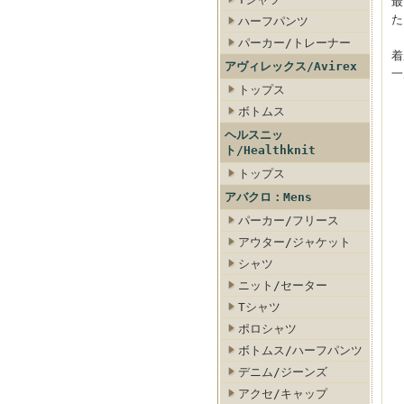
最
た
ハーフパンツ
パーカー/トレーナー
着
アヴィレックス/Avirex
一
トップス
ボトムス
ヘルスニッ
ト/Healthknit
トップス
アバクロ：Mens
パーカー/フリース
アウター/ジャケット
シャツ
ニット/セーター
Tシャツ
ポロシャツ
ボトムス/ハーフパンツ
デニム/ジーンズ
アクセ/キャップ