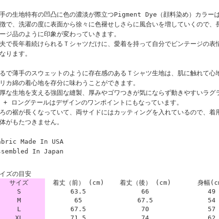
手の生地特有の凹凸に色の濃淡が際立つPigment Dye（顔料染め）カラ
徴で、洗濯の度に表面から徐々に色褪せしさらに風合いを増していくので、
ージ品のように印象が変わっていきます。
夫で長年着続けられるＴシャツだけに、愛着を持って自分でビンテージの表
なります。
るで薄手のスウェットのように存在感のあるＴシャツ生地は、肌に触れて心
リカ綿の着心地を存分に味わうことができます。
厚な生地を支える強固な縫製、厚みやゴワつきが気にならず動きやすいラグ
 + ロングテールはデザインのワンポイントにもなっています。
ろの裾が長くなっていて、両サイドにはカッティングを入れているので、着
体がもたつきません。
abric Made In USA
ssembled In Japan
イズの目安
サイズ
着丈（前） (cm)
着丈（後） (cm)
身幅(c
S
63.5
66
49
M
65
67.5
54
L
67.5
70
57
XL
71.5
74
62