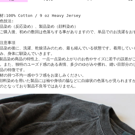
材:100% Cotton / 9 oz Heavy Jersey
色技法:
品染め（反応染め）、製品染め（顔料染め）
ご購入後、初めの数回は色落ちする事がありますので、単品でのお洗濯をお
注意事項
品染め後に、洗濯、乾燥済みのため、最も縮んでいる状態です。着用してい
み、身体に馴染んでいきます。
製品染め商品の特性上、一点一点染め上がりのお色やサイズに若干の誤差が
。また、独特のユーズド感のある表情、多少のゆがみや擦れ、縫い目部分の
品の特徴です。
材の持つ不均一感やラフ感をお楽しみください。
顔料染めを用いた製品には袖や身頃の脇などに白線状の色落ちが見られます
のとなっており製品不良等ではありません。