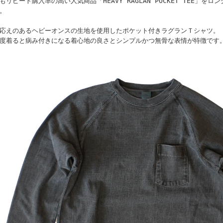
もリピート購入率の高い人気商品「HEAVY RAGLAN POCKET TEE」を
。
応えのあるヘビーオンスの生地を使用したポケット付きラグランＴシャツ。
度着ると病み付きになる着心地の良さとシンプルかつ無骨な表情が特徴です