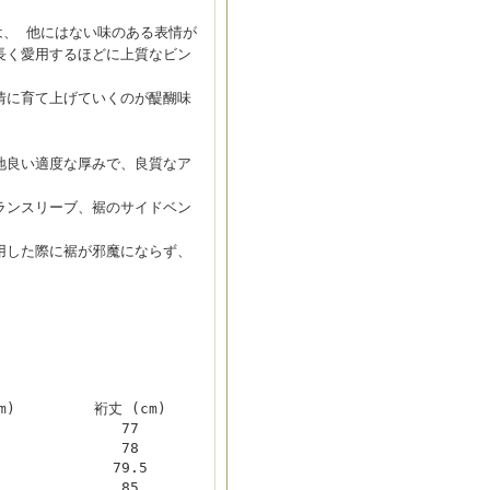
ーは、 他にはない味のある表情が
長く愛用するほどに上質なビン
情に育て上げていくのが醍醐味
地良い適度な厚みで、良質なア
ランスリーブ、裾のサイドベン
用した際に裾が邪魔にならず、
m)
裄丈 (cm)
77
78
79.5
85