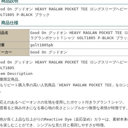
 商品説明
ood On グッドオン HEAVY RAGLAN POCKET TEE ロングスリーブ
OLT1805 P-BLACK ブラック
 商品仕様
製品名
Good On グッドオン HEAVY RAGLAN POCKET T
ラグランポケットＴシャツ GOLT1805 P-BLACK ブラッ
型番
golt1805pb
メーカー
Good On グッドオン
ood On グッドオン HEAVY RAGLAN POCKET TEE ロングスリーブ
OLT1805
tem Description
量限定商品。
もリピート購入率の高い人気商品「HEAVY RAGLAN POCKET TEE」を
。
応えのあるヘビーオンスの生地を使用したポケット付きラグランＴシャツ。
度着ると病み付きになる着心地の良さとシンプルかつ無骨な表情が特徴です
色が良く上品な仕上がりのReactive Dye（反応染め）カラーは、素材
を楽しむことができ、シンプルな見た目と着回しやすさが特徴。