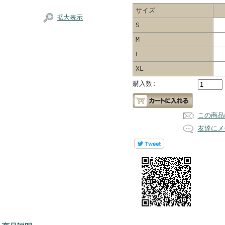
サイズ
拡大表示
S
M
L
XL
購入数:
この商品
友達にメ