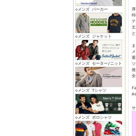
厚
◇メンズ パーカー
特
テ
丈
と
◇メンズ ジャケット
ま
メ
重
◇メンズ セーター/ニット
ツ
後
全
F
◇メンズ Tシャツ
A
サ
◇メンズ ポロシャツ