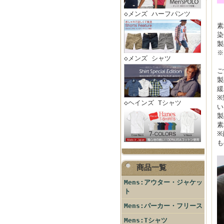
◇メンズ ハーフパンツ
素
染
製
※
◇メンズ シャツ
ご
製
緩
※
◇ヘインズ Tシャツ
い
製
素
※
も
商品一覧
Mens:アウター・ジャケッ
ト
Mens:パーカー・フリース
Mens:Tシャツ