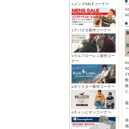
■
◇メンズSALEコーナー
G
G
■
◇アバクロ新作コーナー
◇ラルフローレン新作コー
ナー
G
G
I
数
最
◇ホリスター新作コーナー
た
着
一
◇チャンピオンコーナー
発
感