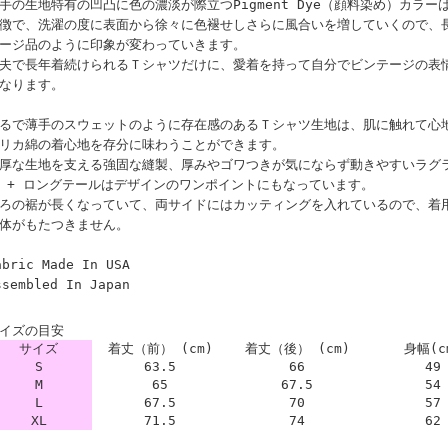
手の生地特有の凹凸に色の濃淡が際立つPigment Dye（顔料染め）カラ
徴で、洗濯の度に表面から徐々に色褪せしさらに風合いを増していくので、
ージ品のように印象が変わっていきます。
夫で長年着続けられるＴシャツだけに、愛着を持って自分でビンテージの表
なります。
るで薄手のスウェットのように存在感のあるＴシャツ生地は、肌に触れて心
リカ綿の着心地を存分に味わうことができます。
厚な生地を支える強固な縫製、厚みやゴワつきが気にならず動きやすいラグ
 + ロングテールはデザインのワンポイントにもなっています。
ろの裾が長くなっていて、両サイドにはカッティングを入れているので、着
体がもたつきません。
abric Made In USA
ssembled In Japan
イズの目安
サイズ
着丈（前） (cm)
着丈（後） (cm)
身幅(c
S
63.5
66
49
M
65
67.5
54
L
67.5
70
57
XL
71.5
74
62