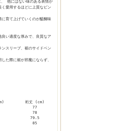
ーは、 他にはない味のある表情が
長く愛用するほどに上質なビン
情に育て上げていくのが醍醐味
地良い適度な厚みで、良質なア
ランスリーブ、裾のサイドベン
用した際に裾が邪魔にならず、
m)
裄丈 (cm)
77
78
79.5
85