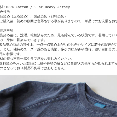
材:100% Cotton / 9 oz Heavy Jersey
色技法:
品染め（反応染め）、製品染め（顔料染め）
ご購入後、初めの数回は色落ちする事がありますので、単品でのお洗濯をお
注意事項
品染め後に、洗濯、乾燥済みのため、最も縮んでいる状態です。着用してい
み、身体に馴染んでいきます。
製品染め商品の特性上、一点一点染め上がりのお色やサイズに若干の誤差が
。また、独特のユーズド感のある表情、多少のゆがみや擦れ、縫い目部分の
品の特徴です。
材の持つ不均一感やラフ感をお楽しみください。
顔料染めを用いた製品には袖や身頃の脇などに白線状の色落ちが見られます
のとなっており製品不良等ではありません。