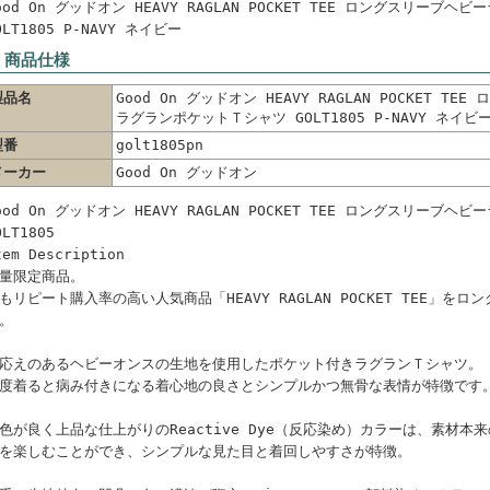
ood On グッドオン HEAVY RAGLAN POCKET TEE ロングスリーブ
OLT1805 P-NAVY ネイビー
 商品仕様
製品名
Good On グッドオン HEAVY RAGLAN POCKET T
ラグランポケットＴシャツ GOLT1805 P-NAVY ネイビ
型番
golt1805pn
メーカー
Good On グッドオン
ood On グッドオン HEAVY RAGLAN POCKET TEE ロングスリーブ
OLT1805
tem Description
量限定商品。
もリピート購入率の高い人気商品「HEAVY RAGLAN POCKET TEE」を
。
応えのあるヘビーオンスの生地を使用したポケット付きラグランＴシャツ。
度着ると病み付きになる着心地の良さとシンプルかつ無骨な表情が特徴です
色が良く上品な仕上がりのReactive Dye（反応染め）カラーは、素材
を楽しむことができ、シンプルな見た目と着回しやすさが特徴。