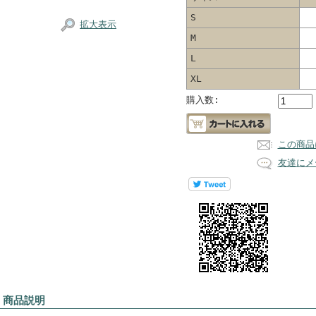
S
拡大表示
M
L
XL
購入数:
この商品
友達にメ
 商品説明