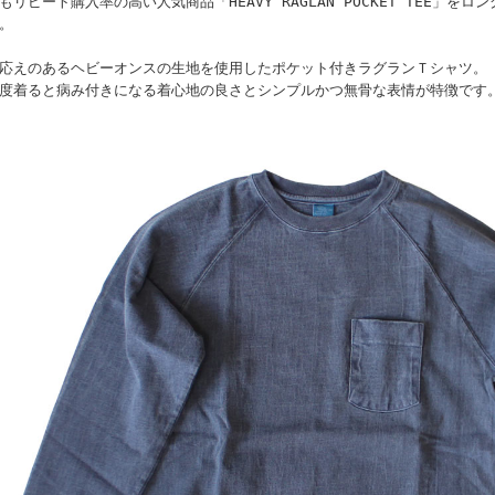
もリピート購入率の高い人気商品「HEAVY RAGLAN POCKET TEE」を
。
応えのあるヘビーオンスの生地を使用したポケット付きラグランＴシャツ。
度着ると病み付きになる着心地の良さとシンプルかつ無骨な表情が特徴です