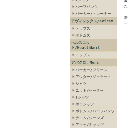
最
た
ハーフパンツ
パーカー/トレーナー
着
アヴィレックス/Avirex
一
トップス
ボトムス
ヘルスニッ
ト/Healthknit
トップス
アバクロ：Mens
パーカー/フリース
アウター/ジャケット
シャツ
ニット/セーター
Tシャツ
ポロシャツ
ボトムス/ハーフパンツ
デニム/ジーンズ
アクセ/キャップ