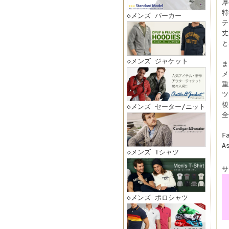
厚
特
◇メンズ パーカー
テ
丈
と
◇メンズ ジャケット
ま
メ
重
ツ
後
◇メンズ セーター/ニット
全
F
A
◇メンズ Tシャツ
サ
◇メンズ ポロシャツ