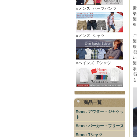
素
◇メンズ ハーフパンツ
染
製
※
◇メンズ シャツ
ご
製
緩
※
い
◇ヘインズ Tシャツ
製
素
※
も
商品一覧
Mens:アウター・ジャケッ
ト
Mens:パーカー・フリース
Mens:Tシャツ