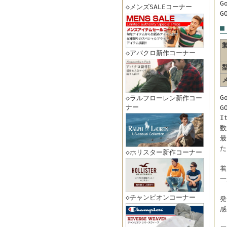
G
◇メンズSALEコーナー
G
■
◇アバクロ新作コーナー
G
◇ラルフローレン新作コー
ナー
G
I
数
最
た
◇ホリスター新作コーナー
着
一
◇チャンピオンコーナー
発
感