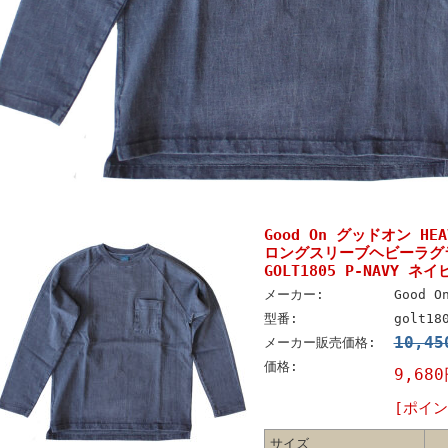
Good On グッドオン HEAV
ロングスリーブヘビーラグ
GOLT1805 P-NAVY ネイ
メーカー:
Good 
型番:
golt18
10,4
メーカー販売価格:
価格:
9,68
[ポイン
サイズ