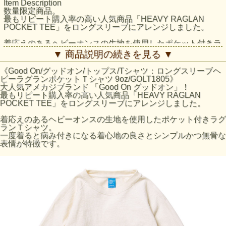
Item Description
数量限定商品。
最もリピート購入率の高い人気商品「HEAVY RAGLAN
POCKET TEE」をロングスリーブにアレンジしました。
着応えのあるヘビーオンスの生地を使用したポケット付きラ
グランＴシャツ。
▼ 商品説明の続きを見る ▼
一度着ると病み付きになる着心地の良さとシンプルかつ無骨
な表情が特徴です。
《Good On/グッドオン/トップス/Tシャツ：ロングスリーブヘ
ビーラグランポケットＴシャツ 9oz/GOLT1805》
発色が良く上品な仕上がりのReactive Dye（反応染め）カラ
大人気アメカジブランド 「Good On グッドオン」！
ーは、素材本来の柔らかくナチュラルな風合い感を楽しむこ
最もリピート購入率の高い人気商品「HEAVY RAGLAN
とができ、シンプルな見た目と着回しやすさが特徴。
POCKET TEE」をロングスリーブにアレンジしました。
厚手の生地特有の凹凸に色の濃淡が際立つPigment Dye（顔
着応えのあるヘビーオンスの生地を使用したポケット付きラグ
料染め）カラーは、 他にはない味のある表情が特徴で、洗
ランＴシャツ。
濯の度に表面から徐々に色褪せしさらに風合いを増していく
一度着ると病み付きになる着心地の良さとシンプルかつ無骨な
ので、長く愛用するほどに上質なビンテージ品のように印象
表情が特徴です。
が変わっていきます。
丈夫で長年着続けられるＴシャツだけに、愛着を持って自分
でビンテージの表情に育て上げていくのが醍醐味となりま
す。
まるで薄手のスウェットのように存在感のあるＴシャツ生地
は、肌に触れて心地良い適度な厚みで、良質なアメリカ綿の
着心地を存分に味わうことができます。
重厚な生地を支える強固な縫製、厚みやゴワつきが気になら
ず動きやすいラグランスリーブ、裾のサイドベンツ + ロング