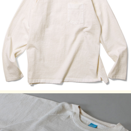
テールはデザインのワンポイントにもなっています。
後ろの裾が長くなっていて、両サイドにはカッティングを入
れているので、着用した際に裾が邪魔にならず、全体がもた
つきません。
Fabric Made In USA
Assembled In Japan
サイズの目安
着丈（前）
着丈（後）
サイズ
身幅(cm)
裄丈 (cm)
(cm)
(cm)
S
63.5
66
49
77
M
65
67.5
54
78
L
67.5
70
57
79.5
XL
71.5
74
62
85
素材:100% Cotton / 9 oz Heavy Jersey
染色技法:
製品染め（反応染め）、製品染め（顔料染め）
※ご購入後、初めの数回は色落ちする事がありますので、単
品でのお洗濯をおすすめ致します。
ご注意事項