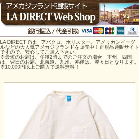
LA DIRECTでは、アバクロ、ホリスター、アメリカンイーグ
ルなどの大人気アメカジブランドを販売中！正規品通販サイト
ですので、安心してご購入下さい。
※最短のお届は、午後2時までのご注文の場合、本州、四国
は、翌日のお届、北海道、九州、沖縄は、翌々日となります。
※10,000円以上ご購入で送料無料！