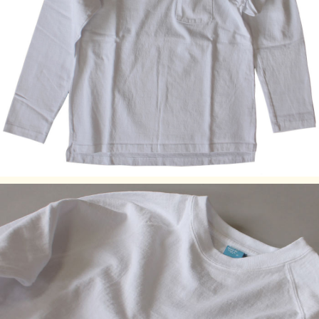
後ろの裾が長くなっていて、両サイドにはカッティングを入
れているので、着用した際に裾が邪魔にならず、全体がもた
つきません。
Fabric Made In USA
Assembled In Japan
サイズの目安
着丈（前）
着丈（後）
サイズ
身幅(cm)
裄丈 (cm)
(cm)
(cm)
S
63.5
66
49
77
M
65
67.5
54
78
L
67.5
70
57
79.5
XL
71.5
74
62
85
素材:100% Cotton / 9 oz Heavy Jersey
染色技法:
製品染め（反応染め）、製品染め（顔料染め）
※ご購入後、初めの数回は色落ちする事がありますので、単
品でのお洗濯をおすすめ致します。
ご注意事項
製品染め後に、洗濯、乾燥済みのため、最も縮んでいる状態