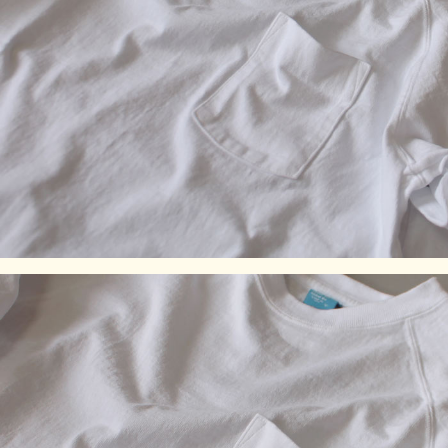
です。着用していくうちに詰まっている編み目が緩み、身体
に馴染んでいきます。
※製品染め商品の特性上、一点一点染め上がりのお色やサイ
ズに若干の誤差がございますので予めご了承ください。ま
た、独特のユーズド感のある表情、多少のゆがみや擦れ、縫
い目部分のしわ、編み地の筋やムラなどは製品の特徴です。
素材の持つ不均一感やラフ感をお楽しみください。
※顔料染めを用いた製品には袖や身頃の脇などに白線状の色
落ちが見られますが、生産過程において必ず生じるものとな
っており製品不良等ではありません。