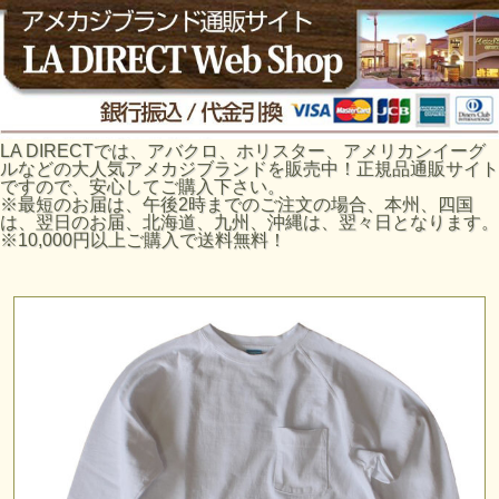
LA DIRECTでは、アバクロ、ホリスター、アメリカンイーグ
ルなどの大人気アメカジブランドを販売中！正規品通販サイト
ですので、安心してご購入下さい。
※最短のお届は、午後2時までのご注文の場合、本州、四国
は、翌日のお届、北海道、九州、沖縄は、翌々日となります。
※10,000円以上ご購入で送料無料！