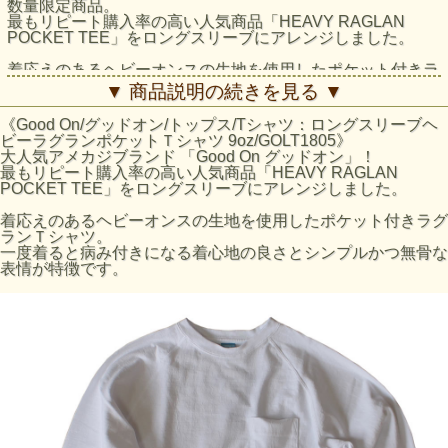
数量限定商品。
最もリピート購入率の高い人気商品「HEAVY RAGLAN
POCKET TEE」をロングスリーブにアレンジしました。
着応えのあるヘビーオンスの生地を使用したポケット付きラ
グランＴシャツ。
▼ 商品説明の続きを見る ▼
一度着ると病み付きになる着心地の良さとシンプルかつ無骨
な表情が特徴です。
《Good On/グッドオン/トップス/Tシャツ：ロングスリーブヘ
ビーラグランポケットＴシャツ 9oz/GOLT1805》
発色が良く上品な仕上がりのReactive Dye（反応染め）カラ
大人気アメカジブランド 「Good On グッドオン」！
ーは、素材本来の柔らかくナチュラルな風合い感を楽しむこ
最もリピート購入率の高い人気商品「HEAVY RAGLAN
とができ、シンプルな見た目と着回しやすさが特徴。
POCKET TEE」をロングスリーブにアレンジしました。
厚手の生地特有の凹凸に色の濃淡が際立つPigment Dye（顔
着応えのあるヘビーオンスの生地を使用したポケット付きラグ
料染め）カラーは、 他にはない味のある表情が特徴で、洗
ランＴシャツ。
濯の度に表面から徐々に色褪せしさらに風合いを増していく
一度着ると病み付きになる着心地の良さとシンプルかつ無骨な
ので、長く愛用するほどに上質なビンテージ品のように印象
表情が特徴です。
が変わっていきます。
丈夫で長年着続けられるＴシャツだけに、愛着を持って自分
でビンテージの表情に育て上げていくのが醍醐味となりま
す。
まるで薄手のスウェットのように存在感のあるＴシャツ生地
は、肌に触れて心地良い適度な厚みで、良質なアメリカ綿の
着心地を存分に味わうことができます。
重厚な生地を支える強固な縫製、厚みやゴワつきが気になら
ず動きやすいラグランスリーブ、裾のサイドベンツ + ロング
テールはデザインのワンポイントにもなっています。