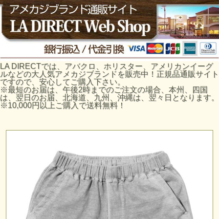
LA DIRECTでは、アバクロ、ホリスター、アメリカンイーグ
ルなどの大人気アメカジブランドを販売中！正規品通販サイト
ですので、安心してご購入下さい。
※最短のお届は、午後2時までのご注文の場合、本州、四国
は、翌日のお届、北海道、九州、沖縄は、翌々日となります。
※10,000円以上ご購入で送料無料！