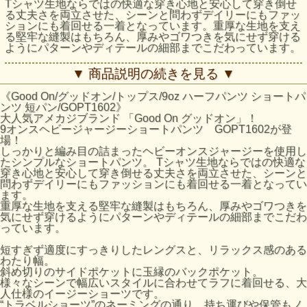
Tシャツ生地ならではの快適な穿き心地と安心して穿き倒せ
る丈夫さを両立させた、シーンと問わずデイリーにもファッ
ションにも着回せる一着となっています。重厚な生地を支え
る堅牢な縫製はもちろん、厚みやゴワつきを気にせず穿ける
ようにパターンやディテールの細部までこだわっています。
短すぎず適度にすっきりしたレングスと、リラックス感のあ
▼ 商品説明の続きを見る ▼
るわたり幅。斜め切りのサイドポケットに玉縁のバックポケ
ット。
《Good On/グッドオン/トップス/9oz ハーフパンツ ショートパ
様々なシーンで幅広いスタイルに合わせてラフに着回せる、
ンツ 短パン/GOPT1602》
大人仕様のイージーショーツです。
大人気アメカジブランド 「Good On グッドオン」！
“トラベルショーツ”のネーミングの通り、持ち運びや保管も
9オンスヘビージャージーショートパンツ GOPT1602が登
ノンストレス、洗濯や乾燥時もメンテナンスフリーでヘビー
場！
かつラフな扱いにも対応します。
しっかりと編み目の詰まったヘビーオンスジャージーを使用し
たシンプルなショートパンツ。 Tシャツ生地ならではの快適な
無骨で重量感のある9オンスヘビージャージーは、良質なア
穿き心地と安心して穿き倒せる丈夫さを両立させた、シーンと
メリカ綿の着心地と経年変化によってビンテージのように味
問わずデイリーにもファッションにも着回せる一着となってい
の出る顔料染めのエイジングを存分に味わえます。長く愛用
ます。
するほどに縫製箇所をはじめとする凹凸部分の色の濃淡が際
重厚な生地を支える堅牢な縫製はもちろん、厚みやゴワつきを
立ち、美しいアタリが生まれていきます。一方､発色の良い
気にせず穿けるようにパターンやディテールの細部までこだわ
反応染めカラーは品のある落ち着いた雰囲気で、スタイルを
っています。
問わず着回しやすいベーシックな仕上がりとなっています。
短すぎず適度にすっきりしたレングスと、リラックス感のある
Fabric Made in USA
わたり幅。
Assembled in Japan
斜め切りのサイドポケットに玉縁のバックポケット。
様々なシーンで幅広いスタイルに合わせてラフに着回せる、大
人仕様のイージーショーツです。
サイズの目安
“トラベルショーツ”のネーミングの通り、持ち運びや保管もノ