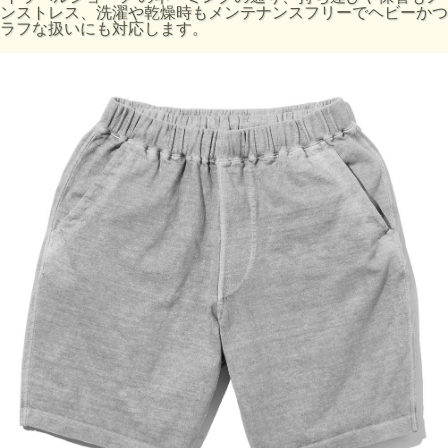
ウエスト/伸
ンストレス、洗濯や乾燥時もメンテナンスフリーでヘビーかつ
サイズ
股上(cm)
股下(cm)
わたり幅(cm)
縮(cm)
ラフな扱いにも対応します。
S
65～86
32
18.5
29
M
71～92
33.5
19.5
32
L
74～100
34.5
20.5
33.5
サイズ感の目安 / S=30～32インチ、M=32～34インチ、L=34
～36インチ
商品番号:GOPT1602
素材:100% Cotton / 9 oz Heavy Jersey
染色技法:製品染め（反応染め）、製品染め（顔料染め）
※ご購入後はじめの数回は色落ちする事がありますので単品
でのお洗濯をおすすめ致します。
ご注意事項：製品染め後に洗濯乾燥済みのため最も縮んでい
る状態です。着用していくうちに詰まっている生地目が緩
み、身体に馴染んでいきます。※製品染め商品の特性上、染
め上がりのお色やサイズに若干の個体差がございますので予
めご了承ください。また、独特のユーズド感のある表情、多
少のゆがみや擦れ、縫い目部分のしわ、生地の織り線等は製
品の特徴です。 不均一感やラフ感をお楽しみください。
製品染め商品は染色と洗いにより縮んだ状態で販売しており
ますので仕上がりの寸法には個体差があります。上記の寸法
値は目安としてご参考ください。採寸方法はサイズガイドペ