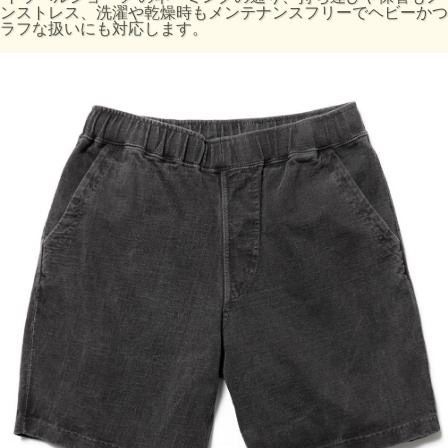
ウエスト/伸
ンストレス、洗濯や乾燥時もメンテナンスフリーでヘビーかつ
サイズ
股上(cm)
股下(cm)
わたり幅(cm)
縮(cm)
ラフな扱いにも対応します。
S
65～86
32
18.5
29
M
71～92
33.5
19.5
32
L
74～100
34.5
20.5
33.5
サイズ感の目安 / S=30～32インチ、M=32～34インチ、L=34
～36インチ
商品番号:GOPT1602
素材:100% Cotton / 9 oz Heavy Jersey
染色技法:製品染め（反応染め）、製品染め（顔料染め）
※ご購入後はじめの数回は色落ちする事がありますので単品
でのお洗濯をおすすめ致します。
ご注意事項：製品染め後に洗濯乾燥済みのため最も縮んでい
る状態です。着用していくうちに詰まっている生地目が緩
み、身体に馴染んでいきます。※製品染め商品の特性上、染
め上がりのお色やサイズに若干の個体差がございますので予
めご了承ください。また、独特のユーズド感のある表情、多
少のゆがみや擦れ、縫い目部分のしわ、生地の織り線等は製
品の特徴です。 不均一感やラフ感をお楽しみください。
製品染め商品は染色と洗いにより縮んだ状態で販売しており
ますので仕上がりの寸法には個体差があります。上記の寸法
値は目安としてご参考ください。採寸方法はサイズガイドペ