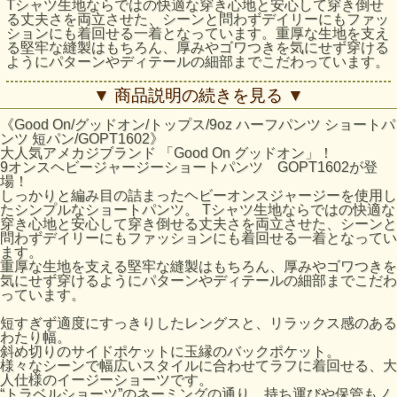
Tシャツ生地ならではの快適な穿き心地と安心して穿き倒せ
る丈夫さを両立させた、シーンと問わずデイリーにもファッ
ションにも着回せる一着となっています。重厚な生地を支え
る堅牢な縫製はもちろん、厚みやゴワつきを気にせず穿ける
ようにパターンやディテールの細部までこだわっています。
短すぎず適度にすっきりしたレングスと、リラックス感のあ
▼ 商品説明の続きを見る ▼
るわたり幅。斜め切りのサイドポケットに玉縁のバックポケ
ット。
《Good On/グッドオン/トップス/9oz ハーフパンツ ショートパ
様々なシーンで幅広いスタイルに合わせてラフに着回せる、
ンツ 短パン/GOPT1602》
大人仕様のイージーショーツです。
大人気アメカジブランド 「Good On グッドオン」！
“トラベルショーツ”のネーミングの通り、持ち運びや保管も
9オンスヘビージャージーショートパンツ GOPT1602が登
ノンストレス、洗濯や乾燥時もメンテナンスフリーでヘビー
場！
かつラフな扱いにも対応します。
しっかりと編み目の詰まったヘビーオンスジャージーを使用し
たシンプルなショートパンツ。 Tシャツ生地ならではの快適な
無骨で重量感のある9オンスヘビージャージーは、良質なア
穿き心地と安心して穿き倒せる丈夫さを両立させた、シーンと
メリカ綿の着心地と経年変化によってビンテージのように味
問わずデイリーにもファッションにも着回せる一着となってい
の出る顔料染めのエイジングを存分に味わえます。長く愛用
ます。
するほどに縫製箇所をはじめとする凹凸部分の色の濃淡が際
重厚な生地を支える堅牢な縫製はもちろん、厚みやゴワつきを
立ち、美しいアタリが生まれていきます。一方､発色の良い
気にせず穿けるようにパターンやディテールの細部までこだわ
反応染めカラーは品のある落ち着いた雰囲気で、スタイルを
っています。
問わず着回しやすいベーシックな仕上がりとなっています。
短すぎず適度にすっきりしたレングスと、リラックス感のある
Fabric Made in USA
わたり幅。
Assembled in Japan
斜め切りのサイドポケットに玉縁のバックポケット。
様々なシーンで幅広いスタイルに合わせてラフに着回せる、大
人仕様のイージーショーツです。
サイズの目安
“トラベルショーツ”のネーミングの通り、持ち運びや保管もノ