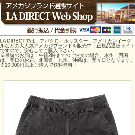
LA DIRECTでは、アバクロ、ホリスター、アメリカンイーグ
ルなどの大人気アメカジブランドを販売中！正規品通販サイト
ですので、安心してご購入下さい。
※最短のお届は、午後2時までのご注文の場合、本州、四国
は、翌日のお届、北海道、九州、沖縄は、翌々日となります。
※10,000円以上ご購入で送料無料！