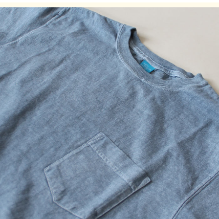
品質等に違いはありませんので予めご了承ください。
製品染め後に、洗濯、乾燥済みのため、最も縮んでいる状態
です。着用していくうちに詰まっている編み目が緩み、身体
に馴染んでいきます。
※製品染め商品の特性上、一点一点染め上がりのお色やサイ
ズに若干の誤差がございますので予めご了承ください。ま
た、独特のユーズド感のある表情、多少のゆがみや擦れ、縫
い目部分のしわ、編み地の筋やムラなどは製品の特徴です。
素材の持つ不均一感やラフ感をお楽しみください。