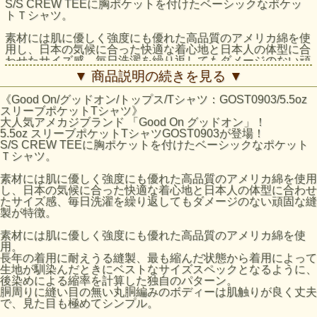
S/S CREW TEEに胸ポケットを付けたベーシックなポケッ
トＴシャツ。
素材には肌に優しく強度にも優れた高品質のアメリカ綿を使
用し、日本の気候に合った快適な着心地と日本人の体型に合
わせたサイズ感、毎日洗濯を繰り返してもダメージのない頑
固な縫製が特徴。
▼ 商品説明の続きを見る ▼
素材には肌に優しく強度にも優れた高品質のアメリカ綿を使
《Good On/グッドオン/トップス/Tシャツ：GOST0903/5.5oz
用。
スリーブポケットTシャツ》
長年の着用に耐えうる縫製、最も縮んだ状態から着用によっ
大人気アメカジブランド 「Good On グッドオン」！
て生地が馴染んだときにベストなサイズスペックとなるよう
5.5oz スリーブポケットTシャツGOST0903が登場！
に、後染めによる縮率を計算した独自のパターン。
S/S CREW TEEに胸ポケットを付けたベーシックなポケット
胴周りに縫い目の無い丸胴編みのボディーは肌触りが良く丈
Ｔシャツ。
夫で、見た目も極めてシンプル。
素材には肌に優しく強度にも優れた高品質のアメリカ綿を使用
反応染めカラーは落ち着いた雰囲気のきれいな発色が特徴
し、日本の気候に合った快適な着心地と日本人の体型に合わせ
で、ベーシックかつシンプルな仕上がりで着回しやすく上品
たサイズ感、毎日洗濯を繰り返してもダメージのない頑固な縫
な印象です。
製が特徴。
Pigment Dye（顔料染め）カラーは、独特な濃淡のある色合
いで、風合い感と経年変化による色あせを楽しむことができ
素材には肌に優しく強度にも優れた高品質のアメリカ綿を使
ます。
用。
※メタルグレーは先染め糸を織り交ぜる事により霜降りグレ
長年の着用に耐えうる縫製、最も縮んだ状態から着用によって
ーの色を出している混紡生地を使用しています。
生地が馴染んだときにベストなサイズスペックとなるように、
後染めによる縮率を計算した独自のパターン。
※こちらの商品は、米国製(Made in USA)と日本製(Made in
胴周りに縫い目の無い丸胴編みのボディーは肌触りが良く丈夫
Japan)の在庫が混在しておりますが、ご注文の際にご指定頂
で、見た目も極めてシンプル。
く事はできません。品質等に違いはありませんので予めご了