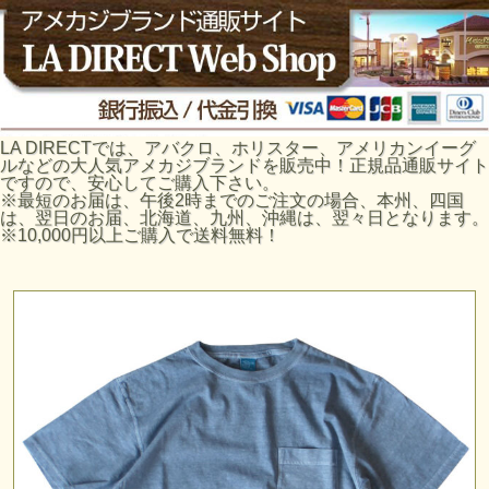
LA DIRECTでは、アバクロ、ホリスター、アメリカンイーグ
ルなどの大人気アメカジブランドを販売中！正規品通販サイト
ですので、安心してご購入下さい。
※最短のお届は、午後2時までのご注文の場合、本州、四国
は、翌日のお届、北海道、九州、沖縄は、翌々日となります。
※10,000円以上ご購入で送料無料！