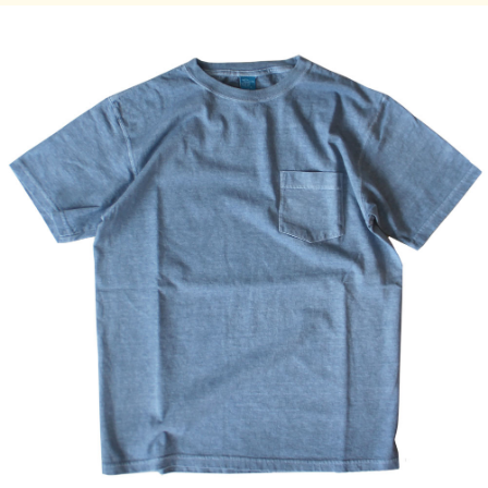
承ください。
サイズの目安
サイズ
着丈 (cm)
身幅 (cm)
肩幅 (cm)
袖丈 (cm)
S
63
46
41
19
M
65
51
46
19.5
L
68
54
48
20
XL
70
58
50
21
素材:100% Cotton / 5.5 oz Jersey
※メタルグレー：90% Cotton 10% Rayon / 5.5 oz Mock
Twist Jersey
染色技法
製品染め（反応染め）
製品染め（顔料染め）
※メタルグレー：先染め
※ご購入後、初めの数回は色落ちする事がありますので、単
品でのお洗濯をおすすめ致します。
ご注意事項
米国製(Made in USA)と日本製(Made in Japan)の在庫が混在
しておりますが、ご注文の際にご指定頂く事はできません。