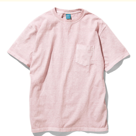
承ください。
サイズの目安
サイズ
着丈 (cm)
身幅 (cm)
肩幅 (cm)
袖丈 (cm)
S
63
46
41
19
M
65
51
46
19.5
L
68
54
48
20
XL
70
58
50
21
素材:100% Cotton / 5.5 oz Jersey
※メタルグレー：90% Cotton 10% Rayon / 5.5 oz Mock
Twist Jersey
染色技法
製品染め（反応染め）
製品染め（顔料染め）
※メタルグレー：先染め
※ご購入後、初めの数回は色落ちする事がありますので、単
品でのお洗濯をおすすめ致します。
ご注意事項
米国製(Made in USA)と日本製(Made in Japan)の在庫が混在
しておりますが、ご注文の際にご指定頂く事はできません。