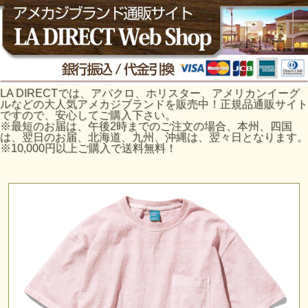
LA DIRECTでは、アバクロ、ホリスター、アメリカンイーグ
ルなどの大人気アメカジブランドを販売中！正規品通販サイト
ですので、安心してご購入下さい。
※最短のお届は、午後2時までのご注文の場合、本州、四国
は、翌日のお届、北海道、九州、沖縄は、翌々日となります。
※10,000円以上ご購入で送料無料！