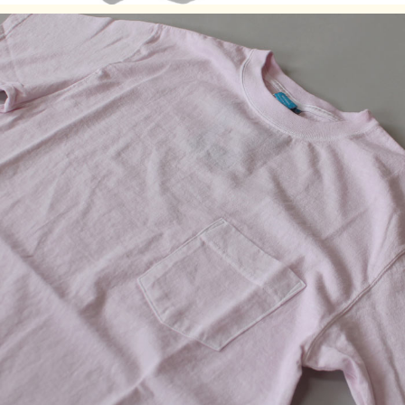
品質等に違いはありませんので予めご了承ください。
製品染め後に、洗濯、乾燥済みのため、最も縮んでいる状態
です。着用していくうちに詰まっている編み目が緩み、身体
に馴染んでいきます。
※製品染め商品の特性上、一点一点染め上がりのお色やサイ
ズに若干の誤差がございますので予めご了承ください。ま
た、独特のユーズド感のある表情、多少のゆがみや擦れ、縫
い目部分のしわ、編み地の筋やムラなどは製品の特徴です。
素材の持つ不均一感やラフ感をお楽しみください。