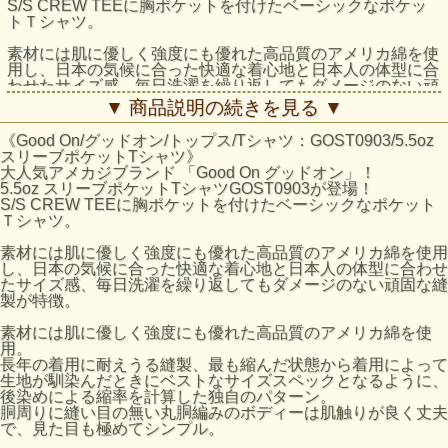
S/S CREW TEEに胸ポケットを付けたベーシックなポケッ
トＴシャツ。
素材には肌に優しく強度にも優れた高品質のアメリカ綿を使
用し、日本の気候に合った快適な着心地と日本人の体型に合
わせたサイズ感、毎日洗濯を繰り返してもダメージのない頑
固な縫製が特徴。
▼ 商品説明の続きを見る ▼
素材には肌に優しく強度にも優れた高品質のアメリカ綿を使
《Good On/グッドオン/トップス/Tシャツ：GOST0903/5.5oz
用。
スリーブポケットTシャツ》
長年の着用に耐えうる縫製、最も縮んだ状態から着用によっ
大人気アメカジブランド 「Good On グッドオン」！
て生地が馴染んだときにベストなサイズスペックとなるよう
5.5oz スリーブポケットTシャツGOST0903が登場！
に、後染めによる縮率を計算した独自のパターン。
S/S CREW TEEに胸ポケットを付けたベーシックなポケット
胴周りに縫い目の無い丸胴編みのボディーは肌触りが良く丈
Ｔシャツ。
夫で、見た目も極めてシンプル。
素材には肌に優しく強度にも優れた高品質のアメリカ綿を使用
反応染めカラーは落ち着いた雰囲気のきれいな発色が特徴
し、日本の気候に合った快適な着心地と日本人の体型に合わせ
で、ベーシックかつシンプルな仕上がりで着回しやすく上品
たサイズ感、毎日洗濯を繰り返してもダメージのない頑固な縫
な印象です。
製が特徴。
Pigment Dye（顔料染め）カラーは、独特な濃淡のある色合
いで、風合い感と経年変化による色あせを楽しむことができ
素材には肌に優しく強度にも優れた高品質のアメリカ綿を使
ます。
用。
※メタルグレーは先染め糸を織り交ぜる事により霜降りグレ
長年の着用に耐えうる縫製、最も縮んだ状態から着用によって
ーの色を出している混紡生地を使用しています。
生地が馴染んだときにベストなサイズスペックとなるように、
後染めによる縮率を計算した独自のパターン。
※こちらの商品は、米国製(Made in USA)と日本製(Made in
胴周りに縫い目の無い丸胴編みのボディーは肌触りが良く丈夫
Japan)の在庫が混在しておりますが、ご注文の際にご指定頂
で、見た目も極めてシンプル。
く事はできません。品質等に違いはありませんので予めご了