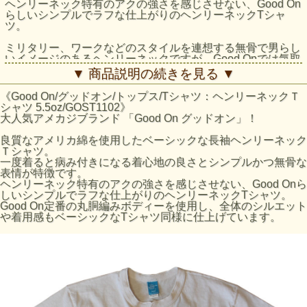
ヘンリーネック特有のアクの強さを感じさせない、Good On
らしいシンプルでラフな仕上がりのヘンリーネックTシャ
ツ。
ミリタリー、ワークなどのスタイルを連想する無骨で男らし
いイメージのあるヘンリーネックですが、Good Onでは気取
らないベーシックなTシャツの一つとしてデイリーに着回す
▼ 商品説明の続きを見る ▼
ことを前提に、前たてとネックリブの幅を細くし、ポイント
である首周りをシンプルなデザインにすることで、ラフであ
《Good On/グッドオン/トップス/Tシャツ：ヘンリーネックＴ
りながら落ち着いたスマートな印象に仕上げています。
シャツ 5.5oz/GOST1102》
大人気アメカジブランド 「Good On グッドオン」！
Good On定番の丸胴編みボディーを使用し、全体のシルエッ
トや着用感もベーシックなTシャツ同様に仕上げています。
良質なアメリカ綿を使用したベーシックな長袖ヘンリーネック
Ｔシャツ。
ジャンルを問わず様々なスタイルに取り入れやすく、定番の
一度着ると病み付きになる着心地の良さとシンプルかつ無骨な
クルーネックやVネックの代わりとしても気軽に着られる一
表情が特徴です。
枚です。
ヘンリーネック特有のアクの強さを感じさせない、Good Onら
しいシンプルでラフな仕上がりのヘンリーネックTシャツ。
反応染めカラーは落ち着いた雰囲気のきれいな発色が特徴
Good On定番の丸胴編みボディーを使用し、全体のシルエット
で、ベーシックかつシンプルな仕上がりで着回しやすく上品
や着用感もベーシックなTシャツ同様に仕上げています。
な印象です。Pigment Dye（顔料染め）カラーは、独特な濃
淡のある色合いで、風合い感と経年変化による色あせを楽し
むことができます。
※ホワイトは後染めをしていませんが、製品後に洗いをかけ
他の色と同様に縮ませた状態となっています。
サイズの目安