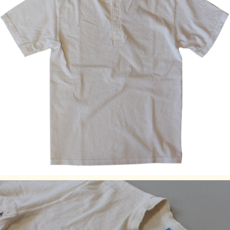
サイズ
着丈 (cm)
身幅 (cm)
肩幅 (cm)
袖丈 (cm)
S
62
45
43
19
M
66.5
51
48
19.5
L
70
54.5
50
20
XL
72
60
52
21
・サイズはアメリカサイズではなく、日本サイズです。
・身長の目安は日本規格(ＪＩＳ規格)によるものです。
・実際のサイズと若干の誤差が生じる場合がございます。
・±2cmまでを許容範囲としております。
・洗濯により若干の縮みがございます。
素材:100% Cotton / 5.5 oz Jersey
染色技法
P- = Pigment Dye（顔料染め）製品染め（顔料染め）
P-なし = Reactive Dye（反応染め）製品染め（反応染め）
※ご購入後、初めの数回は色落ちする事がありますので、単
品でのお洗濯をおすすめ致します。
ご注意事項
製品染め後に、洗濯、乾燥済みのため、最も縮んでいる状態
です。着用していくうちに詰まっている編み目が緩み、身体
に馴染んでいきます。