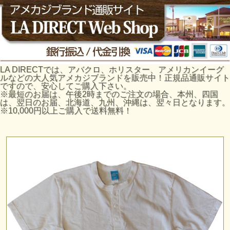
LA DIRECTでは、アバクロ、ホリスター、アメリカンイーグ
ルなどの大人気アメカジブランドを販売中！正規品通販サイト
ですので、安心してご購入下さい。
※最短のお届は、午後2時までのご注文の場合、本州、四国
は、翌日のお届、北海道、九州、沖縄は、翌々日となります。
※10,000円以上ご購入で送料無料！