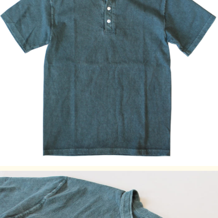
サイズ
着丈 (cm)
身幅 (cm)
肩幅 (cm)
袖丈 (cm)
S
62
45
43
19
M
66.5
51
48
19.5
L
70
54.5
50
20
XL
72
60
52
21
・サイズはアメリカサイズではなく、日本サイズです。
・身長の目安は日本規格(ＪＩＳ規格)によるものです。
・実際のサイズと若干の誤差が生じる場合がございます。
・±2cmまでを許容範囲としております。
・洗濯により若干の縮みがございます。
素材:100% Cotton / 5.5 oz Jersey
染色技法
P- = Pigment Dye（顔料染め）製品染め（顔料染め）
P-なし = Reactive Dye（反応染め）製品染め（反応染め）
※ご購入後、初めの数回は色落ちする事がありますので、単
品でのお洗濯をおすすめ致します。
ご注意事項
製品染め後に、洗濯、乾燥済みのため、最も縮んでいる状態
です。着用していくうちに詰まっている編み目が緩み、身体
に馴染んでいきます。