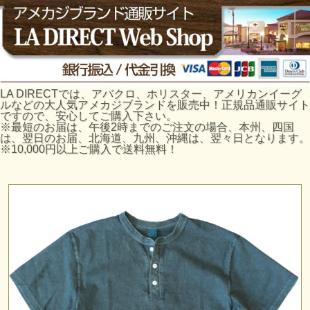
LA DIRECTでは、アバクロ、ホリスター、アメリカンイーグ
ルなどの大人気アメカジブランドを販売中！正規品通販サイト
ですので、安心してご購入下さい。
※最短のお届は、午後2時までのご注文の場合、本州、四国
は、翌日のお届、北海道、九州、沖縄は、翌々日となります。
※10,000円以上ご購入で送料無料！