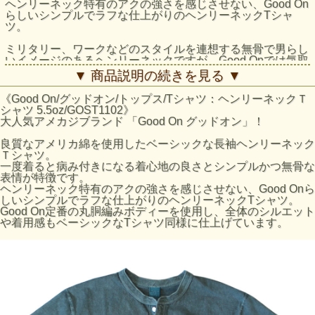
ヘンリーネック特有のアクの強さを感じさせない、Good On
らしいシンプルでラフな仕上がりのヘンリーネックTシャ
ツ。
ミリタリー、ワークなどのスタイルを連想する無骨で男らし
いイメージのあるヘンリーネックですが、Good Onでは気取
らないベーシックなTシャツの一つとしてデイリーに着回す
▼ 商品説明の続きを見る ▼
ことを前提に、前たてとネックリブの幅を細くし、ポイント
である首周りをシンプルなデザインにすることで、ラフであ
《Good On/グッドオン/トップス/Tシャツ：ヘンリーネックＴ
りながら落ち着いたスマートな印象に仕上げています。
シャツ 5.5oz/GOST1102》
大人気アメカジブランド 「Good On グッドオン」！
Good On定番の丸胴編みボディーを使用し、全体のシルエッ
トや着用感もベーシックなTシャツ同様に仕上げています。
良質なアメリカ綿を使用したベーシックな長袖ヘンリーネック
Ｔシャツ。
ジャンルを問わず様々なスタイルに取り入れやすく、定番の
一度着ると病み付きになる着心地の良さとシンプルかつ無骨な
クルーネックやVネックの代わりとしても気軽に着られる一
表情が特徴です。
枚です。
ヘンリーネック特有のアクの強さを感じさせない、Good Onら
しいシンプルでラフな仕上がりのヘンリーネックTシャツ。
反応染めカラーは落ち着いた雰囲気のきれいな発色が特徴
Good On定番の丸胴編みボディーを使用し、全体のシルエット
で、ベーシックかつシンプルな仕上がりで着回しやすく上品
や着用感もベーシックなTシャツ同様に仕上げています。
な印象です。Pigment Dye（顔料染め）カラーは、独特な濃
淡のある色合いで、風合い感と経年変化による色あせを楽し
むことができます。
※ホワイトは後染めをしていませんが、製品後に洗いをかけ
他の色と同様に縮ませた状態となっています。
サイズの目安