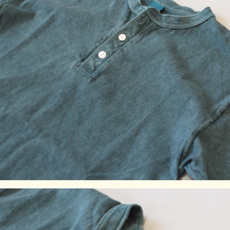
※製品染め商品の特性上、一点一点染め上がりのお色やサイ
ズに若干の誤差がございますので予めご了承ください。ま
た、独特のユーズド感のある表情、多少のゆがみや擦れ、縫
い目部分のしわ、編み地の筋やムラなどは製品の特徴です。
素材の持つ不均一感やラフ感をお楽しみください。