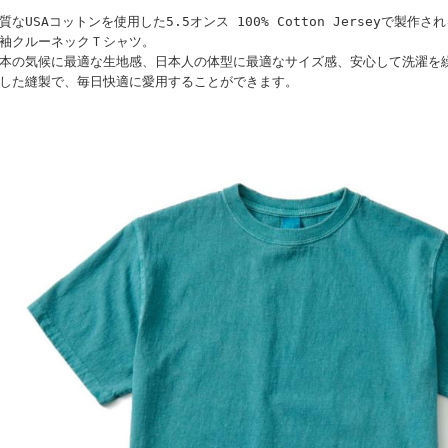
質なUSAコットンを使用した5.5オンス 100% Cotton Jerseyで製
袖クルーネックＴシャツ。
本の気候に最適な生地感、日本人の体型に最適なサイズ感、安心して洗濯を
した縫製で、毎日快適に愛用することができます。