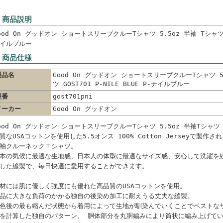
 商品説明
ood On グッドオン ショートスリーブクルーTシャツ 5.5oz 半袖 Tシャツ GOS
イルブルー
 商品仕様
製品名
Good On グッドオン ショートスリーブクルーTシャツ 5
ツ GOST701 P-NILE BLUE P-ナイルブルー
型番
gost701pni
メーカー
Good On グッドオン
ood On グッドオン ショートスリーブクルーTシャツ 5.5oz 半袖Tシャツ G
質なUSAコットンを使用した5.5オンス 100% Cotton Jerseyで製
袖クルーネックＴシャツ。
本の気候に最適な生地感、日本人の体型に最適なサイズ感、安心して洗濯を
した縫製で、毎日快適に愛用することができます。
材には肌に優しく強度にも優れた高品質のUSAコットンを使用。
品に大きな負荷のかかる独自の後染め加工に耐えうる丈夫な縫製。
色後の最も縮んだ状態から着用によって生地が馴染んでいくことでベストな
を計算した独自のパターン。 胴体部分を丸胴編みにより筒状に編み上げて