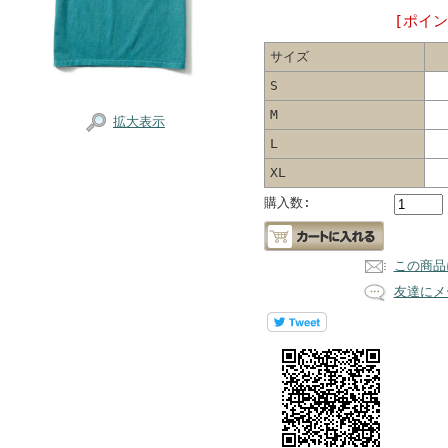
[ポイン
サイズ
S
M
拡大表示
L
XL
購入数:
この商品
友達にメ