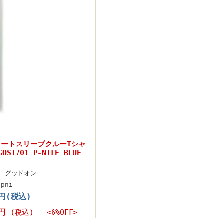
ショートスリーブクルーTシャ
ST701 P-NILE BLUE
On グッドオン
1pni
0円(税込)
0円
(税込) <6%OFF>