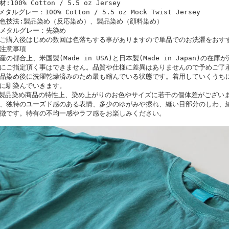
材:100% Cotton / 5.5 oz Jersey
メタルグレー：100% Cotton / 5.5 oz Mock Twist Jersey
色技法:製品染め（反応染め）、製品染め（顔料染め）
メタルグレー：先染め
ご購入後はじめの数回は色落ちする事がありますので単品でのお洗濯をおす
注意事項
産の都合上、米国製(Made in USA)と日本製(Made in Japan)の
にご指定頂く事はできません。品質や仕様に差異はありませんので予めご了
品染め後に洗濯乾燥済みのため最も縮んでいる状態です。着用していくうち
に馴染んでいきます。
製品染め商品の特性上、染め上がりのお色やサイズに若干の個体差がござい
、独特のユーズド感のある表情、多少のゆがみや擦れ、縫い目部分のしわ、
徴です。特有の不均一感やラフ感をお楽しみください。