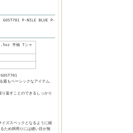
T701 P-NILE BLUE P-
.5oz 半袖 Tシャ
OST701
作される最もベーシックなアイテム、
繰り返すことのできるしっかり
サイズスペックとなるように縮
いるため胴周りには縫い目が無