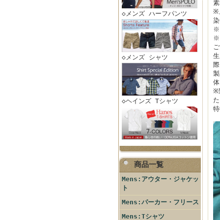
素
※
◇メンズ ハーフパンツ
染
※
※
ご
生
◇メンズ シャツ
際
製
体
※
た
◇ヘインズ Tシャツ
特
商品一覧
Mens:アウター・ジャケッ
ト
Mens:パーカー・フリース
Mens:Tシャツ