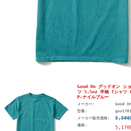
Good On グッドオン 
ツ 5.5oz 半袖 Tシャツ GO
P-ナイルブルー
メーカー:
Good 
型番:
gost70
5,50
メーカー販売価格:
価格:
5,17