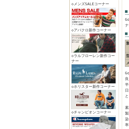
◇メンズSALEコーナー
■
G
ナ
◇アバクロ新作コーナー
■
◇ラルフローレン新作コー
ナー
G
良
半
◇ホリスター新作コーナー
日
と
素
◇チャンピオンコーナー
製
染
率