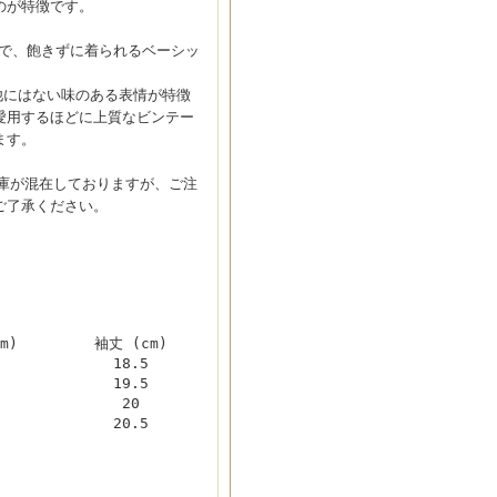
のが特徴です。
特徴で、飽きずに着られるベーシッ
、他にはない味のある表情が特徴
愛用するほどに上質なビンテー
ます。
)の在庫が混在しておりますが、ご注
ご了承ください。
m)
袖丈 (cm)
18.5
19.5
20
20.5