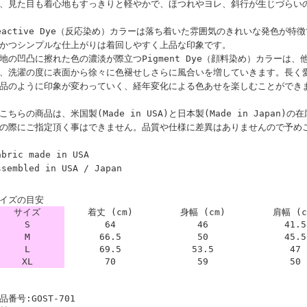
、見た目も着心地もすっきりと軽やかで、ほつれやヨレ、斜行が生じづらい
eactive Dye（反応染め）カラーは落ち着いた雰囲気のきれいな発色が
かつシンプルな仕上がりは着回しやすく上品な印象です。
地の凹凸に擦れた色の濃淡が際立つPigment Dye（顔料染め）カラーは
、洗濯の度に表面から徐々に色褪せしさらに風合いを増していきます。長く
品のように印象が変わっていく、経年変化による色あせを楽しむことができ
こちらの商品は、米国製(Made in USA)と日本製(Made in Japan
の際にご指定頂く事はできません。品質や仕様に差異はありませんので予め
abric made in USA
ssembled in USA / Japan
イズの目安
サイズ
着丈 (cm)
身幅 (cm)
肩幅 (c
S
64
46
41.5
M
66.5
50
45.5
L
69.5
53.5
47
XL
70
59
50
品番号:GOST-701