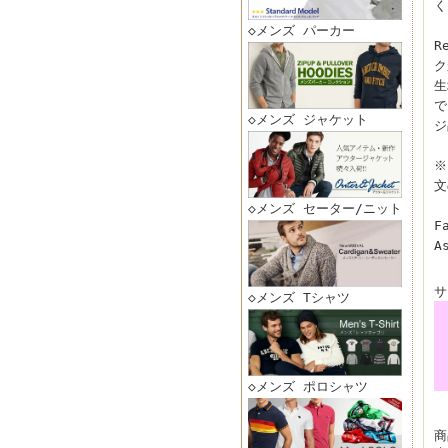
く
◇メンズ パーカー
R
ク
生
で
◇メンズ ジャケット
ジ
※
文
◇メンズ セーター/ニット
F
A
サ
◇メンズ Tシャツ
◇メンズ ポロシャツ
商