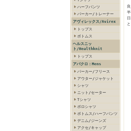
良
ハーフパンツ
半
パーカー/トレーナー
日
アヴィレックス/Avirex
と
トップス
ボトムス
ヘルスニッ
ト/Healthknit
トップス
アバクロ：Mens
パーカー/フリース
アウター/ジャケット
シャツ
ニット/セーター
Tシャツ
ポロシャツ
ボトムス/ハーフパンツ
デニム/ジーンズ
アクセ/キャップ