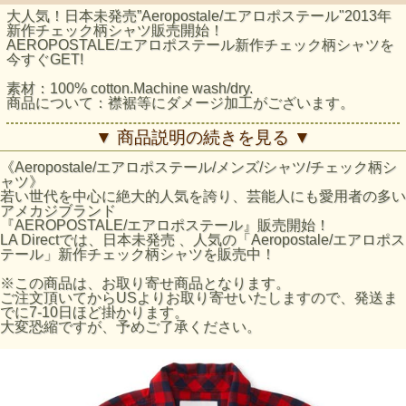
大人気！日本未発売”Aeropostale/エアロポステール"2013年
新作チェック柄シャツ販売開始！
AEROPOSTALE/エアロポステール新作チェック柄シャツを
今すぐGET!
素材：100% cotton.Machine wash/dry.
商品について：襟裾等にダメージ加工がございます。
エアロポステールのサイズの目安
▼ 商品説明の続きを見る ▼
サイズ/胸囲(US)/日本サイズ
S/36-37inch/Mサイズ
《Aeropostale/エアロポステール/メンズ/シャツ/チェック柄シ
M/38-39inch/Lサイズ
ャツ》
L/40-41inch/XLサイズ
若い世代を中心に絶大的人気を誇り、芸能人にも愛用者の多い
アメカジブランド
『AEROPOSTALE/エアロポステール』販売開始！
LA Directでは、日本未発売 、人気の「Aeropostale/エアロポス
テール」新作チェック柄シャツを販売中！
※この商品は、お取り寄せ商品となります。
ご注文頂いてからUSよりお取り寄せいたしますので、発送ま
でに7-10日ほど掛かります。
大変恐縮ですが、予めご了承ください。