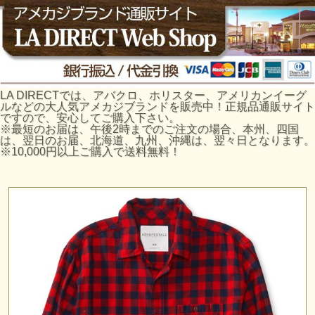
LA DIRECTでは、アバクロ、ホリスター、アメリカンイーグ
ルなどの大人気アメカジブランドを販売中！正規品通販サイト
ですので、安心してご購入下さい。
※最短のお届は、午後2時までのご注文の場合、本州、四国
は、翌日のお届、北海道、九州、沖縄は、翌々日となります。
※10,000円以上ご購入で送料無料！