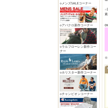
◇メンズSALEコーナー
☆
素
◇アバクロ新作コーナー
O
◇ラルフローレン新作コー
ナー
※
◇ホリスター新作コーナー
◇チャンピオンコーナー