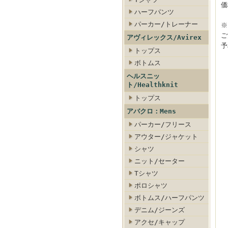
価
ハーフパンツ
パーカー/トレーナー
※
ご
アヴィレックス/Avirex
予
トップス
ボトムス
ヘルスニッ
ト/Healthknit
トップス
アバクロ：Mens
パーカー/フリース
アウター/ジャケット
シャツ
ニット/セーター
Tシャツ
ポロシャツ
ボトムス/ハーフパンツ
デニム/ジーンズ
アクセ/キャップ