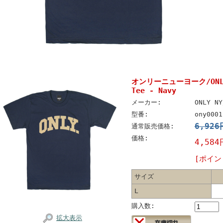
オンリーニューヨーク/ONLY
Tee - Navy
メーカー:
ONLY 
型番:
ony0001
6,92
通常販売価格:
価格:
4,584
[ポイン
サイズ
L
購入数:
拡大表示