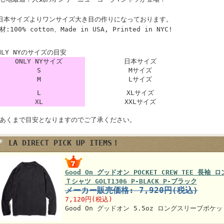
日本サイズよりワンサイズ大き目の作りになっております。
材:100% cotton、Made in USA, Printed in NYC!
NLY NYのサイズの目安
ONLY NYサイズ
日本サイズ
S
Mサイズ
M
Lサイズ
L
XLサイズ
XL
XXLサイズ
あくまで目安となりますのでご了承ください。
LA DIRECT PICK UP ITEMS！
Good On グッドオン POCKET CREW TEE 長
Ｔシャツ GOLT1306 P-BLACK P-ブラック
メーカー販売価格: 7,920円(税込)
7,120円(税込)
Good On グッドオン 5.5oz ロングスリーブポケ